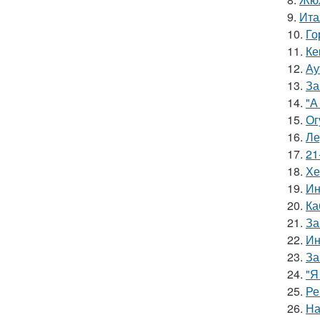
9.
Ита
10.
Го
11.
Ке
12.
Ау
13.
За
14.
"А
15.
Ог
16.
Ле
17.
21
18.
Хе
19.
Ин
20.
Ка
21.
За
22.
Ин
23.
За
24.
"Я
25.
Ре
26.
На