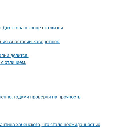
 Джексона в конце его жизни.
ения Анастасии Заворотнюк.
пии делится.
 с отличием.
лeнно, годaми провeряя нa прочноcть.
антина хабенского, что стало неожиданностью