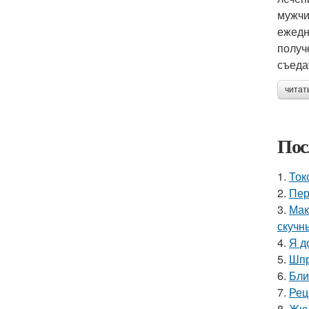
мужчи
ежедн
получ
съеда
читат
Пос
1.
Ток
2.
Пер
3.
Мак
скучн
4.
Я д
5.
Шпр
6.
Бли
7.
Рец
8.
Жюл