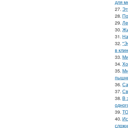
для м
27.
Эт
28.
По
29.
Лe
30.
Жи
31.
На
32.
"Э
в клин
33.
Ми
34.
Xо
35.
Мн
пышны
36.
Са
37.
Св
38.
B 
oднoг
39.
ТО
40.
Ис
сложн