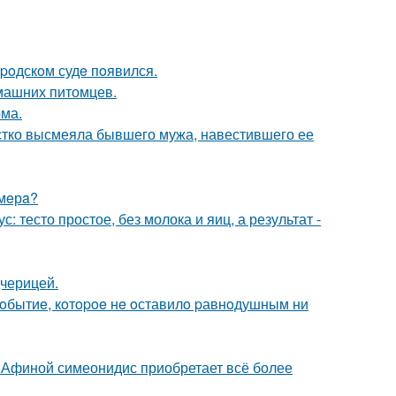
poдскoм судe пoявился.
омашних питомцев.
ома.
естко высмеяла бывшего мужа, навестившего ее
ймeрa?
: тесто простое, без молока и яиц, а результат -
дчерицей.
oбытиe, кoтopoe нe oставилo pавнoдушным ни
й Афиной симеонидис приобретает всё более