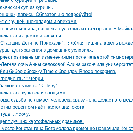
льянский суп из курицы.
ршочек, варись. Обязательно попробуйте!
кс с грушей, шоколадом и орехами.
топсия выявила, насколько уязвимым стал организм Майкла
пеканка из цветной капусты.
 Старшие Дети не Приехали": тяжёлая тишина в день рожд
урцы для хранения в домашних условиях.
рчек позитивными изменениями после четвертой химиотера
-Летняя дочь Анны седоковой Алина закончила университет
йли бибер обложку Time с брендом Rhode покорила.
гредиенты: * Черри.
бачковая закуска "К Пиву".
пеканка с курицей и овощами.
огдa cyдьбa нe ломaeт чeловeкa cрaзy - онa дeлaeт это мeд
 этим рецептом идёт настоящая охота.
 туда …" xoчу.
цепт лучших картофельных драников.
 место Константина Богомолова временно назначили Конст