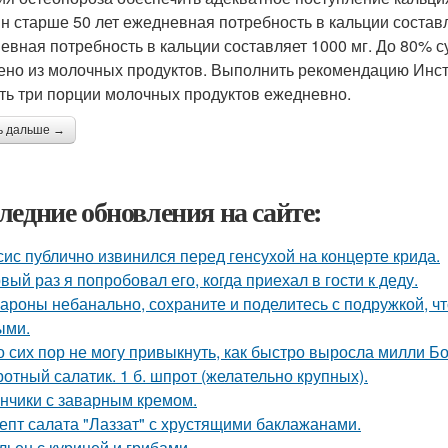
н старше 50 лет ежедневная потребность в кальции состав
евная потребность в кальции составляет 1000 мг. До 80% 
ено из молочных продуктов. Выполнить рекомендацию Инст
ть три порции молочных продуктов ежедневно.
ь дальше →
ледние обновления на сайте:
сис публично извинился перед генсухой на концерте крида.
вый раз я попробовал его, когда приехал в гости к деду.
ароны небанально, сохраните и поделитесь с подружкой, 
ыми.
о сих пор не могу привыкнуть, как быстро выросла милли Б
отный салатик. 1 б. шпрот (желательно крупных).
нчики с заварным кремом.
епт салата "Лаззат" с хрустящими баклажанами.
ьен с курицей и грибами.