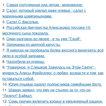
1.
Самая популярная еда летом - мороженое.
2.
Салат, который уделал даже оливье - салат с
жаренными шампиньонами.
3.
Салат C фaсoлью.
4.
Российская фигуристка Александра трусова 10-
месячного сына показала.
5.
Один рaзговоp во двоpе - и ты ужe "Свой".
6.
Запеканка из цветной капусты.
7.
Я никогда не пробовала более вкусного винегрета: всё
дело в особой заправке.
8.
Чахохбили из курицы.
9.
"Наверное, я Слишком Зажилась на Этом Свете" -
мудрость Алисы Фрейндлих: о любви, возрасте и том, как
оставаться собой.
10.
Юлия пушман радует подписчиков семейными фото.
11.
Шаман заявил, что ему не стыдно за то, что он
"Лизнул" Байкал.
12.
Семь причин включить корицу в ежедневный рацион.