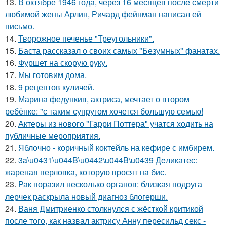
13.
В октябре 1946 года, через 16 месяцев после смерти
любимой жены Арлин, Ричард фейнман написал ей
письмо.
14.
Творожное печенье "Треугольники".
15.
Баста рассказал о своих самых "Безумных" фанатах.
16.
Фуршет на скорую руку.
17.
Мы готовим дома.
18.
9 рецептов куличей.
19.
Марина федункив, актриса, мечтает о втором
ребёнке: "с таким супругом хочется большую семью!
20.
Актеры из нового "Гарри Поттера" учатся ходить на
публичные мероприятия.
21.
Яблочно - коричный коктейль на кефире с имбирем.
22.
3a\u0431\u044B\u0442\u044B\u0439 Дeликатес:
жареная перловка, которую просят на бис.
23.
Рак поразил несколько органов: близкая подруга
лерчек раскрыла новый диагноз блогерши.
24.
Ваня Дмитриенко столкнулся с жёсткой критикой
после того, как назвал актрису Анну пересильд секс -