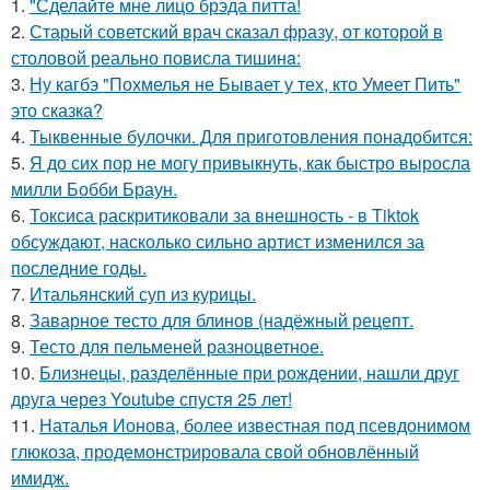
1.
"Сделайте мне лицо брэда питта!
2.
Старый советский врач сказал фразу, от которой в
столовой реально повисла тишинa:
3.
Ну кагбэ "Похмелья не Бывает у тех, кто Умеет Пить"
это сказка?
4.
Тыквенные булочки. Для приготовления понадобится:
5.
Я до сих пор не могу привыкнуть, как быстро выросла
милли Бобби Браун.
6.
Токсиса раскритиковали за внешность - в Tiktok
обсуждают, насколько сильно артист изменился за
последние годы.
7.
Итальянский суп из курицы.
8.
Заварное тесто для блинов (надёжный рецепт.
9.
Тесто для пельменей разноцветное.
10.
Близнецы, разделённые при рождении, нашли друг
друга через Youtube спустя 25 лет!
11.
Наталья Ионова, более известная под псевдонимом
глюкоза, продемонстрировала свой обновлённый
имидж.