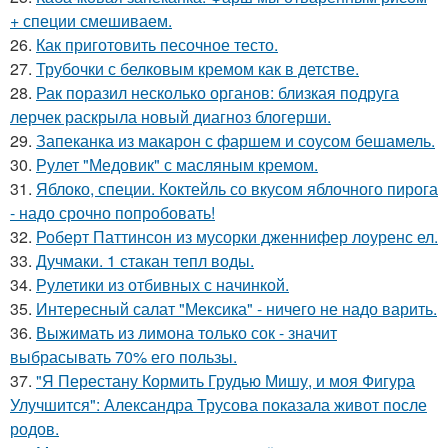
+ специи смешиваем.
26.
Как приготовить песочное тесто.
27.
Трубочки с белковым кремом как в детстве.
28.
Рак поразил несколько органов: близкая подруга
лерчек раскрыла новый диагноз блогерши.
29.
Запеканка из макарон с фаршем и соусом бешамель.
30.
Рулет "Медовик" с масляным кремом.
31.
Яблоко, специи. Коктейль со вкусом яблочного пирога
- надо срочно попробовать!
32.
Роберт Паттинсон из мусорки дженнифер лоуренс ел.
33.
Дучмаки. 1 стакан тепл воды.
34.
Рулетики из отбивных с начинкой.
35.
Интересный салат "Мексика" - ничего не надо варить.
36.
Выжимать из лимона только сок - значит
выбрасывать 70% его пользы.
37.
"Я Перестану Кормить Грудью Мишу, и моя Фигура
Улучшится": Александра Трусова показала живот после
родов.