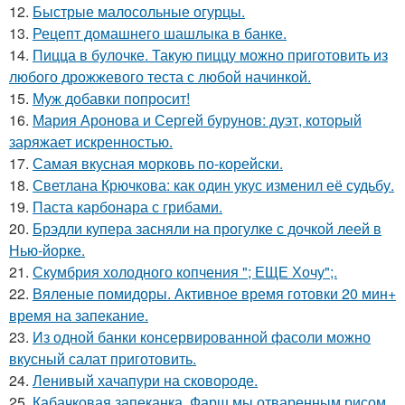
12.
Быстрые малосольные огурцы.
13.
Рецепт домашнего шашлыка в банке.
14.
Пицца в булочке. Такую пиццу можно приготовить из
любого дрожжевого теста с любой начинкой.
15.
Муж добавки попросит!
16.
Мария Аронова и Сергей бурунов: дуэт, который
заряжает искренностью.
17.
Самая вкусная морковь по-корейски.
18.
Светлана Крючкова: как один укус изменил её судьбу.
19.
Паста карбонара с грибами.
20.
Брэдли купера засняли на прогулке с дочкой леей в
Нью-йорке.
21.
Скумбрия холодного копчения "; ЕЩЕ Хочу";.
22.
Вяленые помидоры. Активное время готовки 20 мин+
время на запекание.
23.
Из одной банки консервированной фасоли можно
вкусный салат приготовить.
24.
Ленивый хачапури на сковороде.
25.
Кабачковая запеканка. Фарш мы отваренным рисом