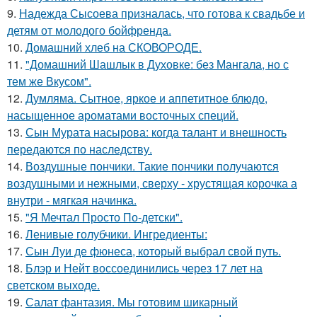
9.
Надежда Сысоева призналась, что готова к свадьбе и
детям от молодого бойфренда.
10.
Домашний хлеб на СКОВОРОДЕ.
11.
"Домашний Шашлык в Духовке: без Мангала, но с
тем же Вкусом".
12.
Думляма. Сытное, яркое и аппетитное блюдо,
насыщенное ароматами восточных специй.
13.
Сын Мурата насырова: когда талант и внешность
передаются по наследству.
14.
Воздушные пончики. Такие пончики получаются
воздушными и нежными, сверху - хрустящая корочка а
внутри - мягкая начинка.
15.
"Я Мечтал Просто По-детски".
16.
Ленивые голубчики. Ингредиенты:
17.
Сын Луи де фюнеса, который выбрал свой путь.
18.
Блэр и Нейт воссоединились через 17 лет на
светском выходе.
19.
Салат фантазия. Мы готовим шикарный