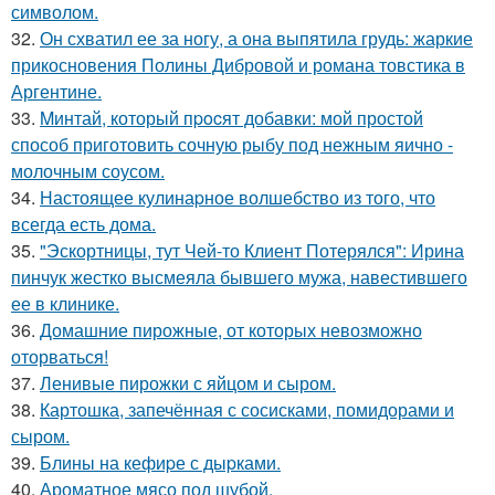
символом.
32.
Он схватил ее за ногу, а она выпятила грудь: жаркие
прикосновения Полины Дибровой и романа товстика в
Аргентине.
33.
Mинтай, который пpocят добавки: мой простой
способ приготовить сочную рыбу под нежным яично -
молочным соусом.
34.
Настоящее кулинаpное волшебство из того, что
всегда есть дома.
35.
"Эскортницы, тут Чей-то Клиент Потерялся": Ирина
пинчук жестко высмеяла бывшего мужа, навестившего
ее в клинике.
36.
Домашние пирожные, от которых невозможно
оторваться!
37.
Ленивые пирожки с яйцом и сыром.
38.
Картошка, запечённая с сосисками, помидорами и
сыром.
39.
Блины на кефиpе с дыpками.
40.
Ароматное мясо под шубой.