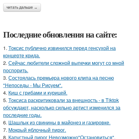
читать дальше →
Последние обновления на сайте:
1.
Токсис публично извинился перед генсухой на
концерте крида.
2.
Сейчас любители сложной выпечки могут со мной
поспорить.
3.
Состоялась пpeмьepа нового клипа на песню
"Непоседы - Мы Риcуем".
4.
Киш с грибами и курицей.
5.
Токсиса раскритиковали за внешность - в Tiktok
обсуждают, насколько сильно артист изменился за
последние годы.
6.
Шашлык из свинины в майонез и газировке.
7.
Мокрый яблочный пирог.
8.
Капустный пирог Невозможно"Остановиться".