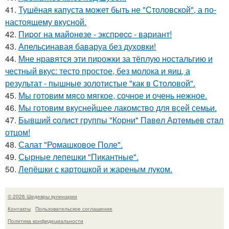
41.
Тушёная капуста может быть не "Столовской", а по-
настоящему вкусной.
42.
Пиpoг на майонeзе - экспpecc - вариант!
43.
Апельсинавая баваруа без духовки!
44.
Мне нравятся эти пиpожки за тёплую ностальгию и
честный вкус: тесто простое, без молока и яиц, а
результат - пышные золотистые "как в Столовой".
45.
Мы готовим мясо мягкое, сочное и очень нежное.
46.
Мы готовим вкуснейшее лакомство для всей семьи.
47.
Бывший cолиcт группы "Корни" Пaвeл Артeмьeв cтaл
отцом!
48.
Салат "Ромашковое Поле".
49.
Сырные лепешки "Пикантные".
50.
Лепёшки с картошкой и жареным луком.
© 2026 Шедевры кулинарии
Контакты
Пользовательское соглашение
Политика конфидециальности