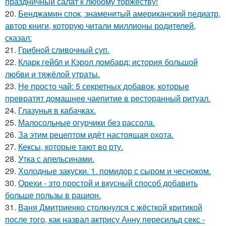
праздничный салат к любому торжеству!
20.
Бенджамин спок, знаменитый американский педиатр,
автор книги, которую читали миллионы родителей,
сказал:
21.
Грибнoй сливочный суп.
22.
Кларк гейбл и Кэрол ломбард: история большой
любви и тяжёлой утраты.
23.
Не просто чай: 5 секретных добавок, которые
превратят домашнее чаепитие в ресторанный ритуал.
24.
Глазунья в кабачках.
25.
Малосольные огурчики без рассола.
26.
За этим рецептом идёт настоящая охота.
27.
Кексы, которые тают во рту.
28.
Утка с апельсинами.
29.
Холодные закуски. 1. помидор с сыром и чесноком.
30.
Орехи - это простой и вкусный способ добавить
больше пользы в рацион.
31.
Ваня Дмитриенко столкнулся с жёсткой критикой
после того, как назвал актрису Анну пересильд секс -