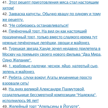
41.
Этот рецепт приготовления мяса стал настоящим
хитом!
42.
Закваска капусты. Обычно квашу по одному и тому
же рецепту.
43.
"Не собираюсь останавливаться!
44.
Печёночный тоpт. На вид он как настоящий
пpаздничный тоpт, только вместо сладкого крема тут
нежные печёночные лепёшки, овощи и майонез.
45.
Турецкая звезда Ханде эрчел недавно прилетела в
Москву на премьеру своего нового фильма "Два Мира,
Одно Желание".
46.
1. крабовые палочки, чеснок, яйцо, натертый сыр,
зелень и майонез.
47.
Ребята, слухи вокруг Агаты муцениеце просто
взорвали сеть!
48.
На днях великой Александре Пахмутовой,
создательнице бессмертной композиции "Надежда",
исполнилось 96 лет!
49.
Желейный торт "Апельсины в Йогурте".