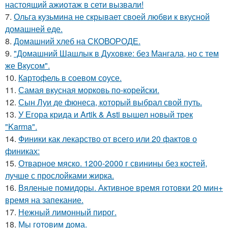
настоящий ажиотаж в сети вызвали!
7.
Ольга кузьмина не скрывает своей любви к вкусной
домашней еде.
8.
Домашний хлеб на СКОВОРОДЕ.
9.
"Домашний Шашлык в Духовке: без Мангала, но с тем
же Вкусом".
10.
Картофель в соевом соусе.
11.
Самая вкусная морковь по-корейски.
12.
Сын Луи де фюнеса, который выбрал свой путь.
13.
У Егора крида и Artik & Asti вышел новый трек
"Karma".
14.
Финики как лекарство от всего или 20 фактов о
финиках:
15.
Отварное мяско. 1200-2000 г свинины без костей,
лучше с прослойками жирка.
16.
Вяленые помидоры. Активное время готовки 20 мин+
время на запекание.
17.
Нежный лимонный пирог.
18.
Мы готовим дома.