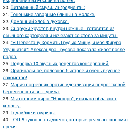
выдворение из России на 50 лет.
30.
Витаминный смузи. Ингредиенты:
31.
Тоненькие заварные блины на молоке.
32.
Домашний хлеб в духовке.
33.
Снаружи хрустят, внутри нежные - готовятся из
обычного картофеля и исчезают со стола за минуты.
34.
"Я Перестану Кормить Грудью Мишу, и моя Фигура
Улучшится": Александра Трусова показала живот после
родов.
35.
Подборка 10 вкусных рецептов консерваций.
36.
Оригинальное, полезное быстрое и очень вкусное
лакомство!
37.
Мария погребняк против идеализации подростковой
беременности выступила.
38.
Мы готовим пирог "Ноктюрн", или как соблазнить
коллегу.
39.
Гедлибже из курицы.
40.
ТОП-5 кухонных гаджетов, которые реально экономят
время