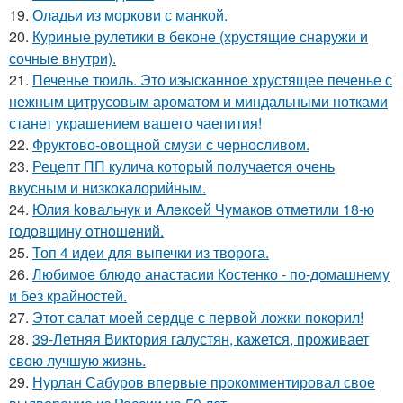
19.
Оладьи из моркови с манкой.
20.
Куриные рулетики в беконе (хрустящие снаружи и
сочные внутри).
21.
Печенье тюиль. Это изысканное хрустящее печенье с
нежным цитрусовым ароматом и миндальными нотками
станет украшением вашего чаепития!
22.
Фруктово-овощной смузи с черносливом.
23.
Рецепт ПП кулича который получается очень
вкусным и низкокалорийным.
24.
Юлия koвальчyк и Aлeкceй Чyмакoв oтмeтили 18-ю
гoдoвщинy oтнoшeний.
25.
Топ 4 идеи для выпечки из творога.
26.
Любимое блюдо анастасии Костенко - по-домашнему
и без крайностей.
27.
Этот салат моей сердце с первой ложки покорил!
28.
39-Летняя Виктория галустян, кажется, проживает
свою лучшую жизнь.
29.
Нурлан Сабуров впервые прокомментировал свое