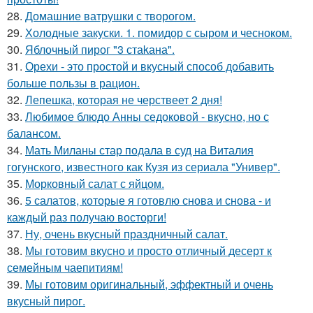
28.
Домашние ватрушки с творогом.
29.
Холодные закуски. 1. помидор с сыром и чесноком.
30.
Яблочный пирог "3 стаkана".
31.
Орехи - это простой и вкусный способ добавить
больше пользы в рацион.
32.
Лепешка, которая не черствеет 2 дня!
33.
Любимое блюдо Анны седоковой - вкусно, но с
балансом.
34.
Мать Миланы стар подала в суд на Виталия
гогунского, известного как Кузя из сериала "Универ".
35.
Морковный салат с яйцом.
36.
5 салатов, которые я готовлю снова и снова - и
каждый раз получаю восторги!
37.
Ну, очень вкусный праздничный салат.
38.
Мы готовим вкусно и просто отличный десерт к
семейным чаепитиям!
39.
Мы готовим оригинальный, эффектный и очень
вкусный пирог.