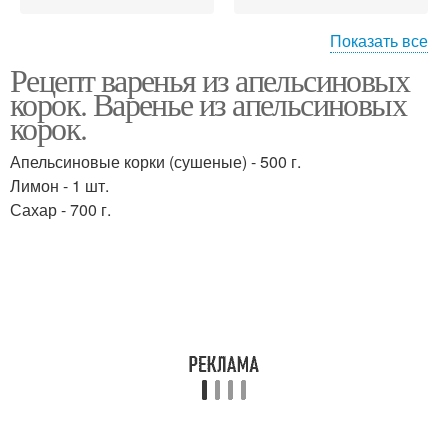
Показать все
Рецепт варенья из апельсиновых
Джемы из
Корки в мультиварке
корок. Варенье из апельсиновых
апельсиновых корок
корок.
Апельсиновые корки (сушеные) - 500 г.
Лимон - 1 шт.
Варение из корок
Сахар - 700 г.