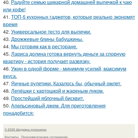
40.
Радуйте семью шикарной домашней выпечкой к чаю
или кофе!
41.
ТОП-5 кухонных гаджетов, которые реально экономят
время
42.
Универсальное тесто для выпечки.
43.
Дрожжевые блины бабушкины.
44.
Мы готовим как в ресторане.
45.
Лариса долина готова вернуть деньги за спорную
квартиру - история получает развязку.
46.
Ужин в одной форме - минимум усилий, максимум
вкуса.
47.
Яичные рулетики. Казалось бы, обычный омлет.
48.
Лепёшки с картошкой и жареным луком.
49.
Простейший яблочный бисквит.
50.
Апельсиновый джем. Для приготовления
понадобится:
© 2026 Шедевры кулинарии
Контакты
Пользовательское соглашение