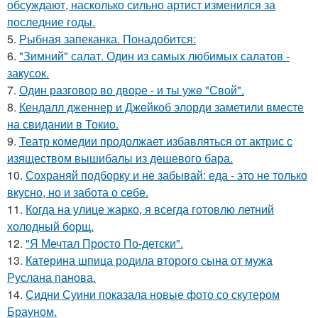
обсуждают, насколько сильно артист изменился за
последние годы.
5.
Рыбная запеканка. Понадобится:
6.
"Зимний" салат. Один из самых любимых салатов -
закусок.
7.
Один рaзговоp во двоpе - и ты ужe "Свой".
8.
Кендалл дженнер и Джейкоб элорди заметили вместе
на свидании в Токио.
9.
Театр комедии продолжает избавляться от актрис с
изяществом вышибалы из дешевого бара.
10.
Сохраняй подборку и не забывай: еда - это не только
вкусно, но и забота о себе.
11.
Когда на улице жарко, я всегда готовлю летний
холодный борщ.
12.
"Я Мечтал Просто По-детски".
13.
Катерина шпица родила второго сына от мужа
Руслана панова.
14.
Сидни Суини показала новые фото со скутером
Брауном.