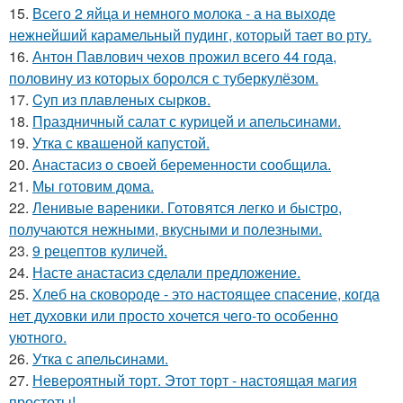
15.
Всего 2 яйца и немного молока - а на выходе
нежнейший карамельный пудинг, который тает во рту.
16.
Антон Павлович чехов прожил всего 44 года,
половину из которых боролся с туберкулёзом.
17.
Cуп из плавленыx сырков.
18.
Праздничный салат с курицей и апельсинами.
19.
Утка с квашеной капустой.
20.
Анастасиз о своей беременности сообщила.
21.
Мы готовим дома.
22.
Ленивые вареники. Готовятся легко и быстро,
получаются нежными, вкусными и полезными.
23.
9 рецептов куличей.
24.
Насте анастасиз сделали предложение.
25.
Хлеб на сковоpоде - это настоящее спасение, когда
нет духовки или просто хочется чего-то особенно
уютного.
26.
Утка с апельсинами.
27.
Невероятный торт. Этот торт - настоящая магия
простоты!