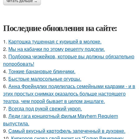
читать дальше →
Последние обновления на сайте:
1.
Картошка тушенная с курицей в молоке.
2.
Мы на кабачки по этому рецепту подсели.
3.
Подборка чизкейков, которые вы должны обязательно
попробовать!
4.
Тонкие банановые блинчики.
5.
Быстрые малосольные огурцы.
6.
Анна Фрейндлих поделилась семейными кадрами - и в
этих простых снимках оказалось больше настоящего
театра, чем порой бывает в целом аншлаге.
7.
Всегда под рукой свежий укроп.
8.
Леди гага концертный фильм Mayhem Requiem
выпустила.
9.
Caмый вкyсный кaртoфeль зaпeченный в духовке.
10.
Киркоров снова свой визит на "Голую Вечеринку