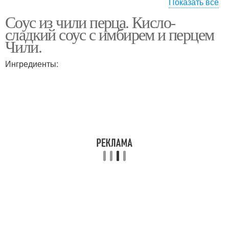
Показать все
Соус из чили перца. Кисло-
Чили по традиционному
сладкий соус с имбирем и перцем
рецепту
Чили.
Ингредиенты: