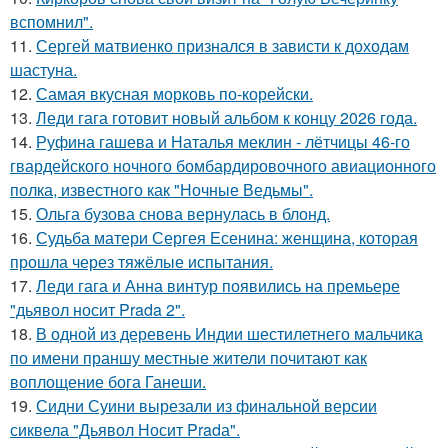
вспомнил".
11.
Сергей матвиенко признался в зависти к доходам
шастуна.
12.
Самая вкусная морковь по-корейски.
13.
Леди гага готовит новый альбом к концу 2026 года.
14.
Руфина гашева и Наталья меклин - лётчицы 46-го
гвардейского ночного бомбардировочного авиационного
полка, известного как "Ночные Ведьмы".
15.
Ольга бузова снова вернулась в блонд.
16.
Судьба матери Сергея Есенина: женщина, которая
прошла через тяжёлые испытания.
17.
Леди гага и Анна винтур появились на премьере
"дьявол носит Prada 2".
18.
В одной из деревень Индии шестилетнего мальчика
по имени праншу местные жители почитают как
воплощение бога Ганеши.
19.
Сидни Суини вырезали из финальной версии
сиквела "Дьявол Носит Pradа".