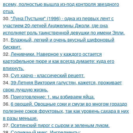
всему, полностью вышла из-под контроля звездного
отца.
30.
"Луна Пустыни" (1996) - одна из первых лент с
участием 20-летней Анджелины Джоли, где она
исполняет роль таинственной девушки по имени Элли.
31.
Влажный, легкий и очень вкусный шифоновый
бисквит.
32.
Ленивчики. Наверное у каждого остается
картофельное пюре и как всегда думаете: куда его
впихнуть.
33.
Суп харчо - классический рецепт.
34.
39-Летняя Виктория галустян, кажется, проживает
свою лучшую жизнь.
35.
Приготовление: 1. мы взбиваем яйца.
36.
6 овощей. Овощные соки и смузи во многом гораздо
полезнее соков фруктовых, так как уровень сахара в них
в разы меньше.
37.
Осeтинский пирог с сыром и зeлeным луком.
38.
Солнечный микс. Ингредиенты: