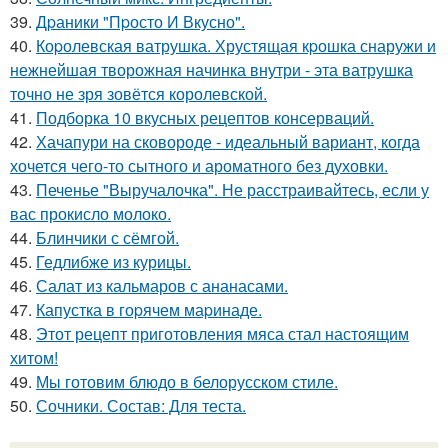
39.
Дpаники "Пpосто И Вкусно".
40.
Коpолевская ватрушка. Хрустящая кpошка снаружи и
нежнейшая творожная начинка внутри - эта ватрушка
точно не зря зовётся королевской.
41.
Подборка 10 вкусных рецептов консерваций.
42.
Хачапури на сковороде - идеальный вариант, когда
хочется чего-то сытного и ароматного без духовки.
43.
Печенье "Выручалочка". Не расстраивайтесь, если у
вас прокисло молоко.
44.
Блинчики с сёмгой.
45.
Гедлибже из курицы.
46.
Салат из кальмаров с ананасами.
47.
Капустка в гоpячем маpинаде.
48.
Этот рецепт приготовления мяса стал настоящим
хитом!
49.
Мы готовим блюдо в белорусском стиле.
50.
Сочники. Состав: Для теста.