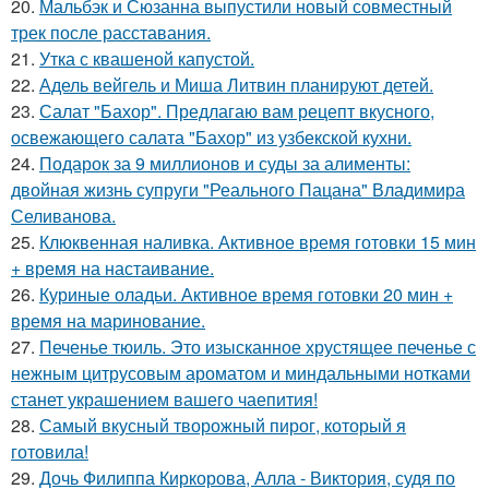
20.
Мальбэк и Сюзанна выпустили новый совместный
трек после расставания.
21.
Утка с квашеной капустой.
22.
Адель вейгель и Миша Литвин планируют детей.
23.
Салат "Бахор". Предлагаю вам рецепт вкусного,
освежающего салата "Бахор" из узбекской кухни.
24.
Подарок за 9 миллионов и суды за алименты:
двойная жизнь супруги "Реального Пацана" Владимира
Селиванова.
25.
Клюквенная наливка. Активное время готовки 15 мин
+ время на настаивание.
26.
Куриные оладьи. Активное время готовки 20 мин +
время на маринование.
27.
Печенье тюиль. Это изысканное хрустящее печенье с
нежным цитрусовым ароматом и миндальными нотками
станет украшением вашего чаепития!
28.
Самый вкусный творожный пирог, который я
готовила!
29.
Дочь Филиппа Киркорова, Алла - Виктория, судя по