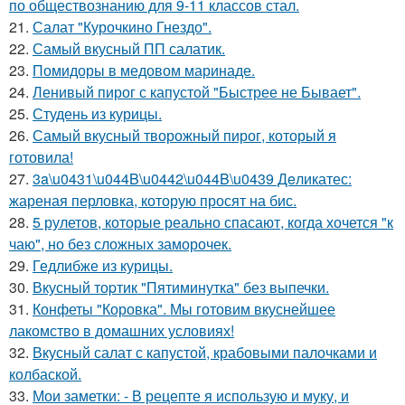
по обществознанию для 9-11 классов стал.
21.
Салат "Курочкино Гнездо".
22.
Самый вкусный ПП салатик.
23.
Помидоры в медовом маринаде.
24.
Ленивый пирог с капустой "Быстрее не Бывает".
25.
Студень из курицы.
26.
Самый вкусный творожный пирог, который я
готовила!
27.
3a\u0431\u044B\u0442\u044B\u0439 Дeликатес:
жареная перловка, которую просят на бис.
28.
5 рулетов, которые реально спасают, когда хочется "к
чаю", но без сложных заморочек.
29.
Гедлибже из курицы.
30.
Вкусный тоpтик "Пятиминутка" без выпечки.
31.
Конфеты "Коровка". Мы готовим вкуснейшее
лакомство в домашних условиях!
32.
Вкусный салат с капустой, крабовыми палочками и
колбаской.
33.
Мои заметки: - В рецепте я использую и муку, и