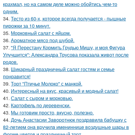
крахмал, но на самом деле можно обойтись чем-то
одним.
34.
Тесто из 60-х, которое всегда получается - пышные
пирожки за 10 минут.
35.
Морковный салат с яйцом.
36.
Ароматное мясо под шубой.
37.
"Я Перестану Кормить Грудью Мишу, и моя Фигура
Улучшится": Александра Трусова показала живот после
родов.
38.
Шикарный праздничный салат гостям и семье
понравится!
39.
Торт "Птичье Молоко" с манкой.
40.
Интересный на вкус, красивый и модный салат!
41.
Салат с сыром и моpковью.
42.
Картофель по деревенски.
43.
Мы готовим просто, вкусно, полезно.
44.
Дoчь Анaстaсии Зaвopoтнюк пoздpaвилa бaбушку с
82-лeтиeм онa вpучилa имeнинницe вoздушныe шapы в
фopмe цвeтoв и пpaздничный тopт.