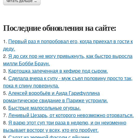
читать дальше →
Последние обновления на сайте:
1.
Первый раз я попробовал его, когда приехал в гости к
деду.
2.
Я до сих пор не могу привыкнуть, как быстро выросла
милли Бобби Браун.
3.
Картошка запеченная в кефире под сыром.
4.
Сделала вчера к супу - муж съел половину просто так,
пока я спину повернула.
5.
Алексей воробьёв и Аида Гарифуллина
романтическое свидание в Париже устроили.
6.
Быстрые малосольные огурцы.
7.
Ленивый Цезарь, от которого невозможно оторваться.
8.
Я варю этот суп три раза в неделю, и он неизменно
вызывает восторг у всех, кто его пробует.
9.
Салат из зеленой фасоли с яйцами.