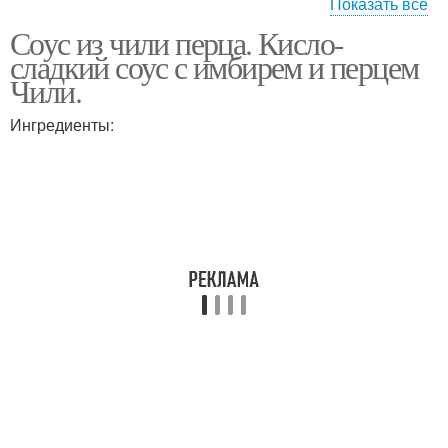
Показать все
Соус из чили перца. Кисло-
Чили с лимонной
сладкий соус с имбирем и перцем
травой
Чили.
Ингредиенты: