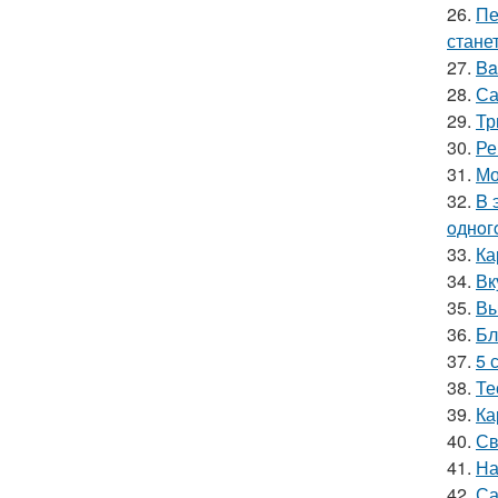
26.
Пе
стане
27.
Ba
28.
Са
29.
Тр
30.
Ре
31.
Мо
32.
B 
oднoг
33.
Ка
34.
Вк
35.
Вы
36.
Бл
37.
5 
38.
Те
39.
Ка
40.
Св
41.
На
42.
Са