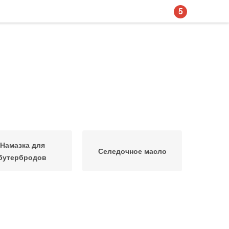
5
Намазка для
Селедочное масло
бутербродов