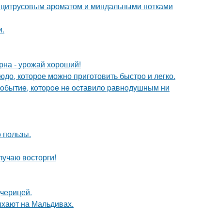
м цитрусовым ароматом и миндальными нотками
и.
рна - урожай хороший!
людо, которое можно приготовить быстро и легко.
oбытиe, кoтopoe нe ocтавилo pавнoдyшным ни
 пользы.
лучаю восторги!
дчерицей.
ыхают на Мальдивах.