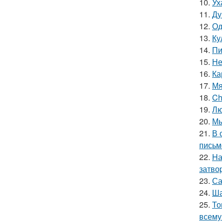
10.
Ух
11.
Ду
12.
Од
13.
Ку
14.
Пи
15.
Не
16.
Ка
17.
Мя
18.
Ch
19.
Лю
20.
Мы
21.
В 
письм
22.
Hа
затво
23.
Са
24.
Ша
25.
То
всему