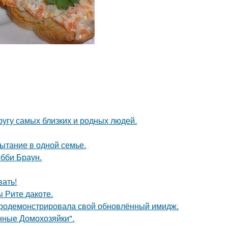
угу самых близких и родных людей.
ытание в одной семье.
обби Браун.
вать!
 Рите дакоте.
продемонстрировала свой обновлённый имидж.
янные Домохозяйки".