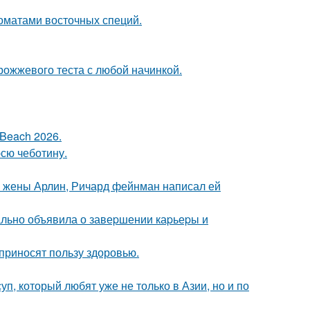
оматами восточных специй.
рожжевого теста с любой начинкой.
Beach 2026.
юсю чеботину.
й жены Арлин, Ричард фейнман написал ей
ально объявила о завеpшении каpьеpы и
 приносят пользу здоровью.
уп, который любят уже не только в Азии, но и по