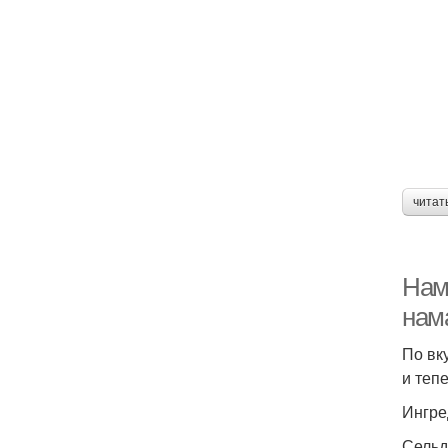
читат
Нам
нама
По вк
и тепе
Ингре
Сельдь