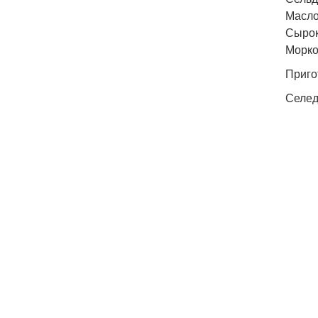
Масло
Сырок
Морко
Приго
Селед