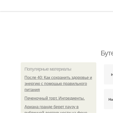
Бут
Популярные материалы
Н
После 40: Как сохранить здоровье и
энергию с помощью правильного
питания
Печеночный торт. Ингредиенты.
На
Ариана гранде берет паузу в
публичной деятельности на фоне