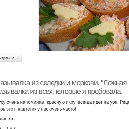
ь дальше →
азывалка из селедки и моркови. "Ложная 
зывалка из всех, которые я пробовала.
усу очень напоминает красную икру, всегда идет на ура! Рец
рь этот паштетик у нас очень часто!
диенты:
 - 1 шт.