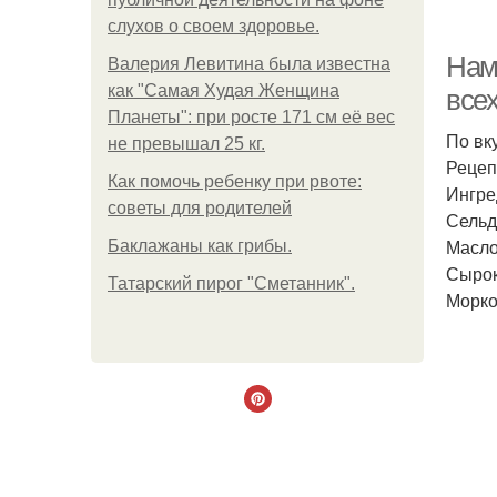
слухов о своем здоровье.
Нам
Валерия Левитина была известна
как "Самая Худая Женщина
всех
Планеты": при росте 171 см её вес
По вк
не превышал 25 кг.
Рецеп
Как помочь ребенку при рвоте:
Ингре
советы для родителей
Сельдь
Масло
Баклажаны как грибы.
Сырок
Татарский пирог "Сметанник".
Морко