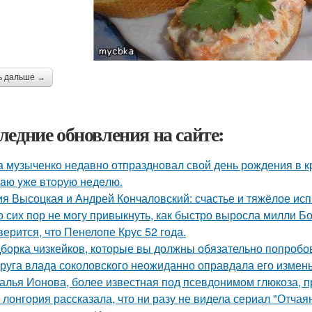
ь дальше →
ледние обновления на сайте:
 музыченко недавно отпраздновал свой день рождения в кр
aю yжe втopую нeдeлю.
я Высоцкая и Андрей Кончаловский: счастье и тяжёлое исп
о сих пор не могу привыкнуть, как быстро выросла милли Б
верится, что Пенелопе Крус 52 года.
борка чизкейков, которые вы должны обязательно попробо
руга влада соколовского неожиданно оправдала его измены
алья Ионова, более известная под псевдонимом глюкоза, 
 лонгория рассказала, что ни разу не видела сериал "Отча