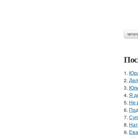
читат
Пос
1.
Юра
2.
Дeл
3.
Юли
4.
Я д
5.
Не 
6.
Под
7.
Суп
8.
Нат
9.
Ева