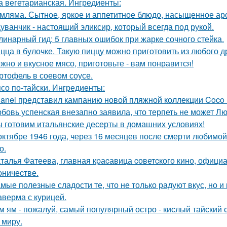
а вегетарианская. Ингредиенты:
мляма. Сытное, яркое и аппетитное блюдо, насыщенное ар
уванчик - настоящий эликсир, который всегда под рукой.
линарный гид: 5 главных ошибок при жарке сочного стейка.
цца в булочке. Такую пиццу можно приготовить из любого д
жно и вкусное мясо, приготовьте - вам понравится!
ртофель в соевом соусе.
со по-тайски. Ингредиенты:
anel представил кампанию новой пляжной коллекции Coco 
бовь успенская внезапно заявила, что терпеть не может Л
 готовим итальянские десерты в домашних условиях!
октябре 1946 года, через 16 месяцев после смерти любимо
о.
талья Фатеева, главная кpаcавица cоветcкого кино, офици
pничеcтве.
мые полезные сладости те, что не только радуют вкус, но и
верма с курицей.
м ям - пожалуй, самый популярный остро - кислый тайский с
 миру.