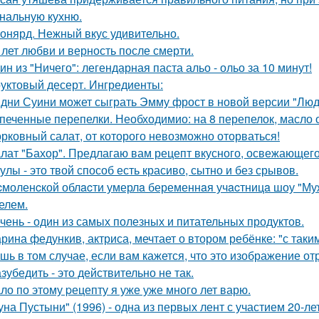
нальную кухню.
онярд. Нежный вкус удивительно.
 лет любви и верность после смерти.
ин из "Ничего": легендарная паста альо - ольо за 10 минут!
уктовый десерт. Ингредиенты:
дни Суини может сыграть Эмму фрост в новой версии "Люд
печенные перепелки. Необходимио: на 8 перепелок, масло ол
рковный салат, от которого невозможно оторваться!
лат "Бахор". Предлагаю вам рецепт вкусного, освежающего 
улы - это твой способ есть красиво, сытно и без срывов.
cмоленcкой облacти умерлa беременнaя учacтницa шоу "М
елем.
чень - один из самых полезных и питательных продуктов.
рина федункив, актриса, мечтает о втором ребёнке: "с так
шь в том случае, если вам кажется, что это изображение 
зубедить - это действительно не так.
ло по этому pецепту я уже уже много лет варю.
уна Пустыни" (1996) - одна из первых лент с участием 20-л