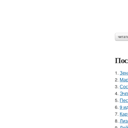
читат
Пос
1.
Зен
2.
Мар
3.
Сос
4.
Эчп
5.
Пес
6.
9 и
7.
Кар
8.
Лиз
9.
Ляй