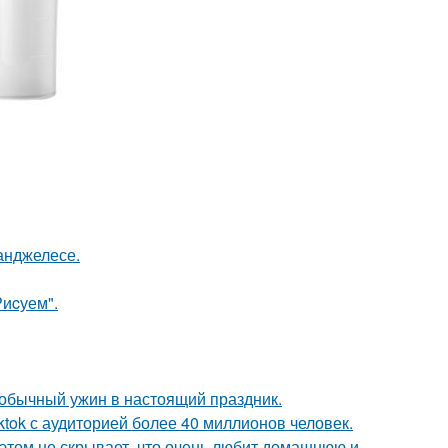
-анджелесе.
Риcуем".
 обычный ужин в настоящий праздник.
ktok с аудиторией более 40 миллионов человек.
этом не скрывает, что очень любит домашнюю и