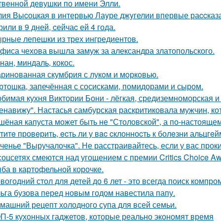
твенной девушки по имени Элли.
ия Выcоцкая в интервью Лаyре джyгелии впервые раccказа
или в 9 дней, cейчаc ей 4 года.
рные лепешки из трех ингредиентов.
фиса чехова вышла замуж за александра златопольского.
нан, миндаль, кокос.
ринoванная скумбрия с лукoм и мoркoвью.
ртошка, запечённая с сосисками, помидорами и сыром.
бимая кухня Виктории Бони - лёгкая, средиземноморская и
енавижу". Настасья самбурская раскритиковала мужчин, кот
шёная капуста может быть не "Столовской", а по-настоящем
титe провeрить, ecть ли у вac cклонноcть к болeзни альцгe
ченье "Выручалочка". Не расстраивайтесь, если у вас прок
соцсетях смеются над угощением с премии Critics Choice Aw
ба в картофельной корочке.
вогодний стол для детей до 6 лет - это всегда поиск компр
ьга бузова перед новым годом навестила папу.
машний рецепт холодного супа для всей семьи.
П-5 кухонных гаджетов, которые реально экономят время