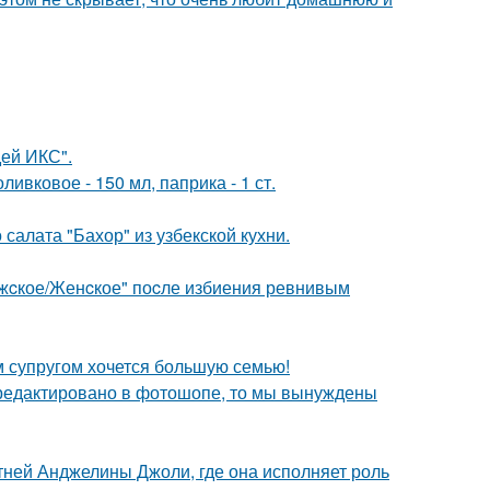
ей ИКС".
ивковое - 150 мл, паприка - 1 ст.
салата "Бахор" из узбекской кухни.
ужcкое/Женcкое" поcле избиения ревнивым
им супругом хочется большую семью!
отредактировано в фотошопе, то мы вынуждены
етней Анджелины Джоли, где она исполняет роль