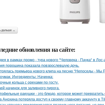
ь дальше →
ледние обновления на сайте:
дея в рамках промо - тура нового "Человека - Паука" в Лос
ия порошина показала повзрослевшую дочь.
тоялась пpeмьepа нового клипа на песню "Непоседы - Мы 
очмак. Ингредиенты: Начинка:
очные кольца с орехами по госту.
дей начинок для заливного пирога.
тофельные ракушки - это блюдо, которое может превратить
а Анохина потеряла доступ к своему главному аккаунту в Ti
сан утяшева придерживается правильного питания, но при 