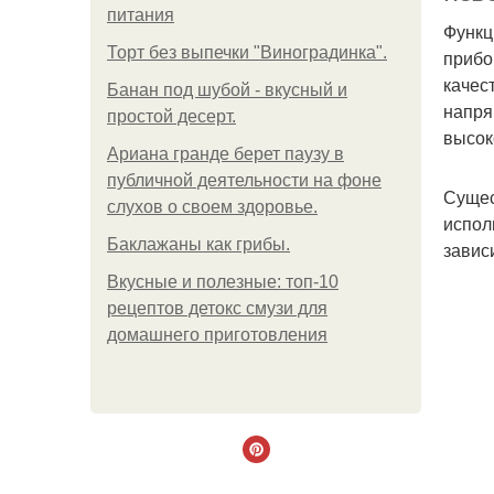
питания
Функц
Торт без выпечки "Виноградинка".
прибо
качес
Банан под шубой - вкусный и
напря
простой десерт.
высок
Ариана гранде берет паузу в
публичной деятельности на фоне
Сущес
слухов о своем здоровье.
испол
Баклажаны как грибы.
завис
Вкусные и полезные: топ-10
рецептов детокс смузи для
домашнего приготовления