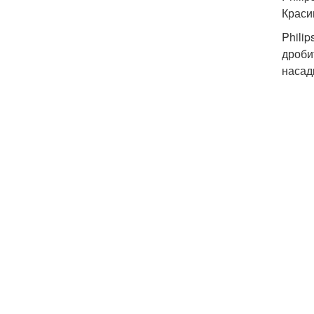
Краси
Phili
дроби
насад