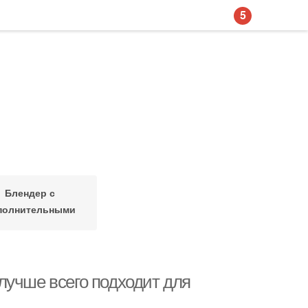
5
Блендер с
полнительными
насадками
лучше всего подходит для