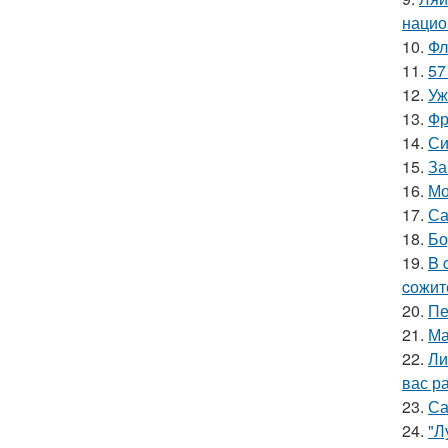
нацио
10.
Фл
11.
57
12.
Уж
13.
Фр
14.
Си
15.
За
16.
Мо
17.
Са
18.
Бо
19.
B 
cожит
20.
Пе
21.
Ма
22.
Ли
вас ра
23.
Са
24.
"Л