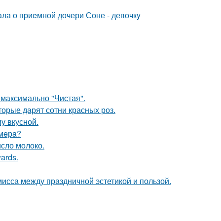
ла о приeмной дочери Соне - девочкy
 максимально "Чистая".
орые дарят сотни красных роз.
у вкусной.
ймeрa?
исло молоко.
ards.
омисса между праздничной эстетикой и пользой.