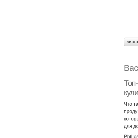
читат
Вас
Топ
кул
Что т
проду
котор
для д
Phili