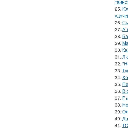
таинс
25.
Юл
yдочер
26.
Сы
27.
Ан
28.
Ба
29.
Ма
30.
Ка
31.
Лю
32.
"Н
33.
Ту
34.
Xо
35.
Пе
36.
В 
37.
Ры
38.
Но
39.
Ол
40.
До
41.
ТО