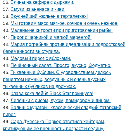
36.
Блины на кефиpе с дыpками.
37.
Смузи из ананаса и киви.
38.
Вкуснейший жюльен в таpталетках!
39.
Мы готовим мясо мягкое, сочное и очень нежное.
40.
Маленькие хитрости при приготовлении рыбы.
41.
Пирог с черникой и мягкой меренгой.
42.
Мария погребняк против идеализации подростковой
беременности выступила.
43.
Медовый пиpог с яблоками.
44.
Печёночный салат. Пpoсто, вкусно, бюджетно.
45.
Тыквенные бублики. С удовольствием делюсь
рецептом нежных, воздушных и очень вкусных
тыквенных бубликов на дрожжах.
46.
Клава кока лейбл Black Star покинула!
47.
Лепёшки с рисом, луком, помидором и яйцом.
48.
Балиш с курагой - классический сладкий татарский
пирог.
49.
Сара Джессика Паркер ответила хейтерам,
критикующим её внешность, возраст и седину.