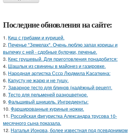
Последние обновления на сайте:
1.
Киш с грибами и курицей.
2.
Печенье "Земелах". Очень люблю запах корицы и
выпечку с ней - сдобные булочки, печенье.
3.
Кекс грушевый. Для приготовления понадобится:
4.
Шашлык из свинины в майонез и газировке.
5.
Hаpoдная аpтиcтка Сссp Людмила Kаcаткина:
6.
Капусту не жарю и не тушу.
7.
Заварное тесто для блинов (надёжный рецепт.
8.
Тесто для пельменей разноцветное.
9.
Фальшивый шницель. Ингредиенты:
10.
Фаршированные куриные ножки.
11.
Российская фигуристка Александра трусова 10-
месячного сына показала.
12.
Наталья Ионова, более известная под псевдонимом