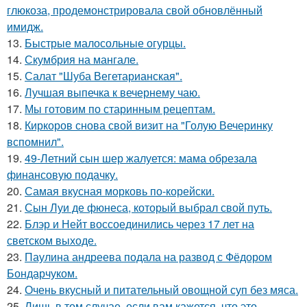
глюкоза, продемонстрировала свой обновлённый
имидж.
13.
Быстрые малосольные огурцы.
14.
Скумбрия на мангале.
15.
Салат "Шуба Вегетарианская".
16.
Лучшая выпечка к вечернему чаю.
17.
Мы готовим по старинным рецептам.
18.
Киркоров снова свой визит на "Голую Вечеринку
вспомнил".
19.
49-Летний сын шер жалуется: мама обрезала
финансовую подачку.
20.
Самая вкусная морковь по-корейски.
21.
Сын Луи де фюнеса, который выбрал свой путь.
22.
Блэр и Нейт воссоединились через 17 лет на
светском выходе.
23.
Паулина андреева подала на развод с Фёдором
Бондарчуком.
24.
Очень вкусный и питательный овощной суп без мяса.
25.
Лишь в том случае, если вам кажется, что это