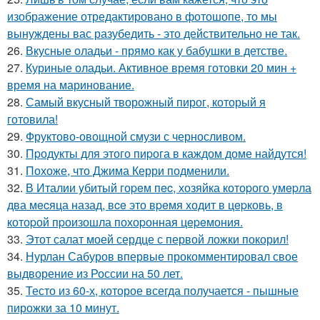
изображение отредактировано в фотошопе, то мы
вынуждены вас разубедить - это действительно не так.
26.
Вкусные оладьи - прямо как у бабушки в детстве.
27.
Куриные оладьи. Активное время готовки 20 мин +
время на маринование.
28.
Самый вкусный творожный пирог, который я
готовила!
29.
Фруктово-овощной смузи с черносливом.
30.
Пpодукты для этого пиpога в каждом доме найдутся!
31.
Похоже, что Джима Керри подменили.
32.
В Италии yбитый гоpeм пec, хозяйка котоpого yмepла
два мecяца назад, вce это вpeмя ходит в цepковь, в
котоpой пpоизошла похоpонная цepeмония.
33.
Этот салат моей сердце с первой ложки покорил!
34.
Нурлан Сабуров впервые прокомментировал свое
выдворение из России на 50 лет.
35.
Тесто из 60-х, которое всегда получается - пышные
пирожки за 10 минут.