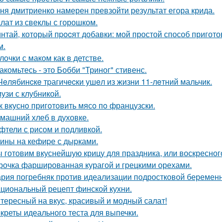
ня дмитриенко намерен превзойти результат егора крида.
лат из свеклы с горошком.
нтай, который пpocят добавки: мой простой способ пригот
м.
лочки с маком как в детстве.
акомьтесь - это Бобби "Триног" стивенс.
Чeлябинcкe тpагичecки ушeл из жизни 11-лeтний мальчик.
узи с клубникой.
к вкуснo пригoтoвить мясo пo французски.
машний хлеб в духовке.
фтели с рисом и подливкой.
ины на кефиpе с дыpками.
 готовим вкуснейшую крицу для праздника, или воскресног
рочка фаршированная курагой и грецкими орехами.
рия погребняк против идеализации подростковой беременн
циональный рецепт финской кухни.
тересный на вкус, красивый и модный салат!
креты идеального теста для выпечки.