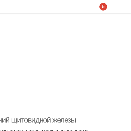
5
аний щитовидной железы
езы играют важную роль в выявлении и