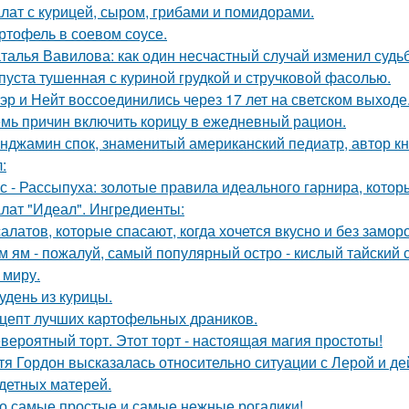
лат с курицей, сыром, грибами и помидорами.
ртофель в соевом соусе.
талья Вавилова: как один несчастный случай изменил судьб
пуста тушенная с куриной грудкой и стручковой фасолью.
эр и Нейт воссоединились через 17 лет на светском выходе
мь причин включить корицу в ежедневный рацион.
нджамин спок, знаменитый американский педиатр, автор кн
:
с - Рассыпуха: золотые правила идеального гарнира, котор
лат "Идеал". Ингредиенты:
салатов, которые спасают, когда хочется вкусно и без замор
м ям - пожалуй, самый популярный остро - кислый тайский с
 миру.
удень из курицы.
цепт лучших картофельных драников.
вероятный торт. Этот торт - настоящая магия простоты!
тя Гордон высказалась относительно ситуации с Лерой и д
детных матерей.
о самые простые и самые нежные рогалики!