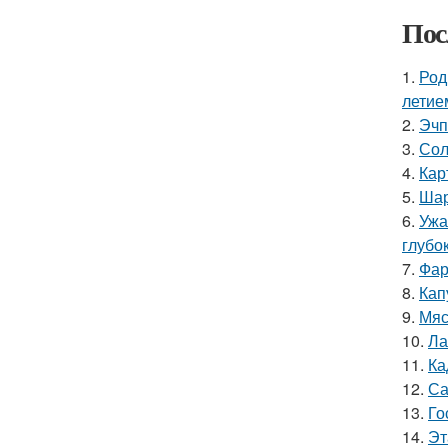
Пос
1.
Род
летие
2.
Эчп
3.
Сол
4.
Кар
5.
Шар
6.
Ужа
глубо
7.
Фар
8.
Кап
9.
Мяс
10.
Ла
11.
Ка
12.
Са
13.
Го
14.
Эт