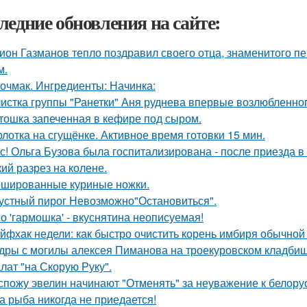
ледние обновления на сайте:
ион Газманов тепло поздравил своего отца, знаменитого п
м.
очмак. Ингредиенты: Начинка:
истка группы "Ранетки" Аня руднева впервые возлюбленног
тошка запеченная в кефире под сыром.
лотка на сгущёнке. Активное время готовки 15 мин.
с! Ольга Бузова была госпитализирована - после приезда в
кий разрез на колене.
шированные куриные ножки.
устный пирог Невозможно"Остановиться".
о 'гармошка' - вкуснятина неописуемая!
йфхак недели: как быстро очистить корень имбиря обычной
дры с могилы алексея Пиманова на троекуровском кладбищ
лат "на Скорую Руку".
спожу эвелин начинают "Отменять" за неуважение к белору
а рыба никогда не приедается!