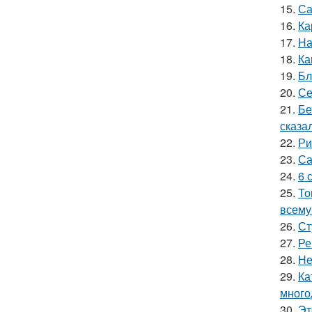
15.
Са
16.
Ка
17.
На
18.
Ка
19.
Бл
20.
Се
21.
Бе
сказал
22.
Ри
23.
Са
24.
6 
25.
То
всему
26.
Ст
27.
Ре
28.
Не
29.
Ка
много
30.
Эт