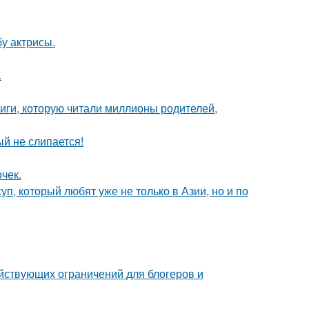
у актрисы.
.
иги, которую читали миллионы родителей,
ый не слипается!
очек.
уп, который любят уже не только в Азии, но и по
ействующих ограничений для блогеров и