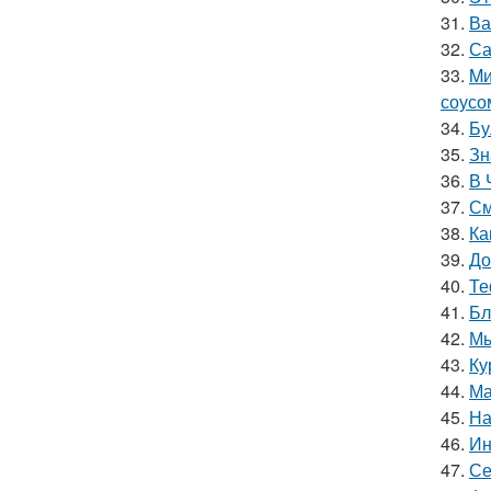
31.
Ва
32.
Са
33.
Mи
соусо
34.
Бу
35.
Зн
36.
В 
37.
См
38.
Ка
39.
До
40.
Те
41.
Бл
42.
Мы
43.
Ку
44.
Ма
45.
На
46.
Ин
47.
Се