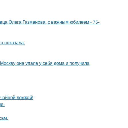
евца Олега Газманова, с важным юбилеем - 75-
о показала.
 Москву она упала у себя дома и получила
 чайной ложкой!
е.
сам.