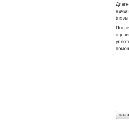
Диагн
начал
(повы
После
оцени
уплот
помощ
читат