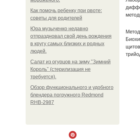
диффе
Как помочь ребенку при рвоте:
метод
советы для родителей
Юра музыченко недавно
Метод
отпраздновал свой день рождения
Биохи
в кругу самых близких и родных
щитов
людей.
трийо
Салат из огурцов на зиму "Зимний
Король" (стерилизация не
требуется).
Обзор функционального и удобного
блендера погружного Redmond
RHB-2987