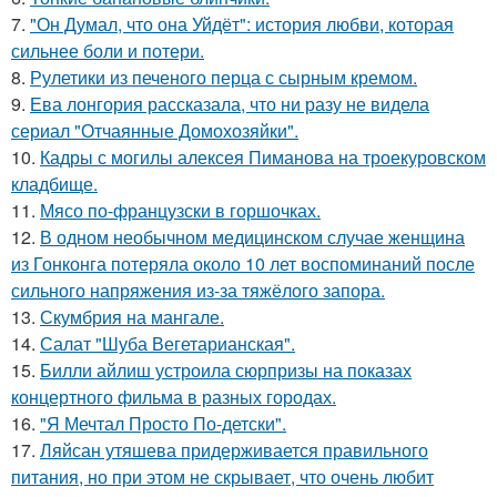
7.
"Он Думал, что она Уйдёт": история любви, которая
сильнее боли и потери.
8.
Рулетики из печеного перца с сырным кремом.
9.
Ева лонгория рассказала, что ни разу не видела
сериал "Отчаянные Домохозяйки".
10.
Кадры с могилы алексея Пиманова на троекуровском
кладбище.
11.
Мясо по-французски в горшочках.
12.
В одном необычном медицинском случае женщина
из Гонконга потеряла около 10 лет воспоминаний после
сильного напряжения из-за тяжёлого запора.
13.
Скумбрия на мангале.
14.
Салат "Шуба Вегетарианская".
15.
Билли айлиш устроила сюрпризы на показах
концертного фильма в разных городах.
16.
"Я Мечтал Просто По-детски".
17.
Ляйсан утяшева придерживается правильного
питания, но при этом не скрывает, что очень любит