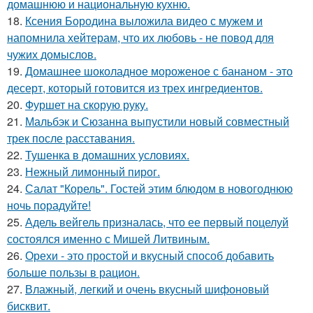
домашнюю и национальную кухню.
18.
Ксения Бородина выложила видео с мужем и
напомнила хейтерам, что их любовь - не повод для
чужих домыслов.
19.
Домашнее шоколадное мороженое с бананом - это
десерт, который готовится из трех ингредиентов.
20.
Фуршет на скорую руку.
21.
Мальбэк и Сюзанна выпустили новый совместный
трек после расставания.
22.
Тушенка в домашних условиях.
23.
Нежный лимонный пирог.
24.
Салат "Корель". Гостей этим блюдом в новогоднюю
ночь порадуйте!
25.
Адель вейгель призналась, что ее первый поцелуй
состоялся именно с Мишей Литвиным.
26.
Орехи - это простой и вкусный способ добавить
больше пользы в рацион.
27.
Влажный, легкий и очень вкусный шифоновый
бисквит.