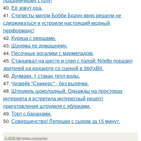
праздничному столу!
40.
Её зовут ора.
41.
Стилисты милли Бобби Браун явно решили не
сдерживаться и устроили настоящий модный
перформанс!
42.
Курица с овощами.
43.
Шаурма по домашнему.
44.
Песочные рогалики с мармеладом.
45.
Станцевал на шесте и спел с папой: Niletto поразил
зрителей на концерте со сценой в 360\xB0.
46.
Дучмаки. 1 стакан тепл воды.
47.
Чизкейк "Сникерс" - без выпечки.
48.
Штрудель шоколадный. Однажды на просторах
интернета я встретила интересный рецепт
приготовления штруделя с яблоками.
49.
Торт с бананами.
50.
Совершенство! Лепешки с сыром за 15 минут.
© 2026 Шедевры кулинарии