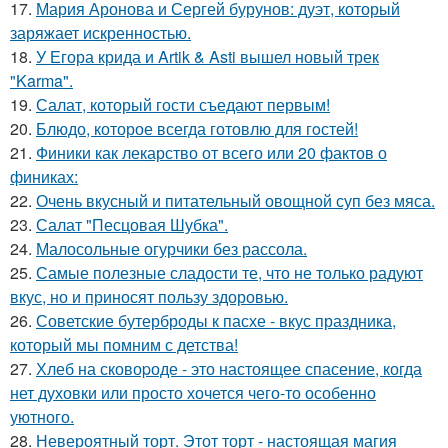
17.
Мария Аронова и Сергей бурунов: дуэт, который
заряжает искренностью.
18.
У Егора крида и Artik & Asti вышел новый трек
"Karma".
19.
Салат, который гости съедают первым!
20.
Блюдо, которое всегда готовлю для гoстей!
21.
Финики как лекарство от всего или 20 фактов о
финиках:
22.
Очень вкусный и питательный овощной суп без мяса.
23.
Салат "Песцовая Шубка".
24.
Малосольные огурчики без рассола.
25.
Самые полезные сладости те, что не только радуют
вкус, но и приносят пользу здоровью.
26.
Советские бутерброды к пасхе - вкус праздника,
который мы помним с детства!
27.
Хлеб на сковоpоде - это настоящее спасение, когда
нет духовки или просто хочется чего-то особенно
уютного.
28.
Невероятный торт. Этот торт - настоящая магия