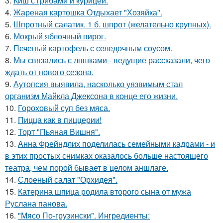
3.
Киш с грибами и курицей.
4.
Жареная картошка Отдыхает "Хозяйка".
5.
Шпротный салатик. 1 б. шпрот (желательно крупных).
6.
Мокрый яблочный пирог.
7.
Печеный картофель с селедочным соусом.
8.
Мы связались с лпшками - ведущие рассказали, чего
ждать от нового сезона.
9.
Аутопсия выявила, насколько уязвимым стал
организм Майкла Джексона в конце его жизни.
10.
Гороховый суп без мяса.
11.
Пицца как в пиццерии!
12.
Торт "Пьяная Вишня".
13.
Анна Фрейндлих поделилась семейными кадрами - и
в этих простых снимках оказалось больше настоящего
театра, чем порой бывает в целом аншлаге.
14.
Слоеный салат "Орхидея".
15.
Катерина шпица родила второго сына от мужа
Руслана панова.
16.
"Мясо По-грузински". Ингредиенты: