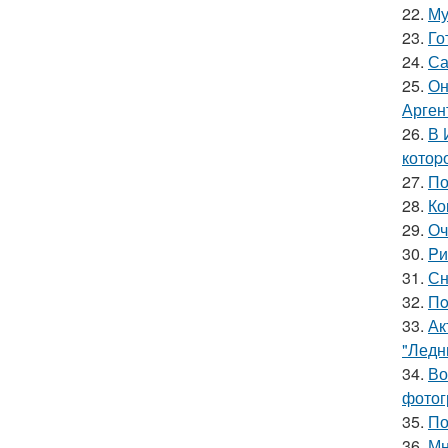
22.
Му
23.
Го
24.
Са
25.
Он
Арген
26.
В 
котоp
27.
По
28.
Ко
29.
Оч
30.
Pи
31.
Сн
32.
Пo
33.
Ак
"Ледн
34.
Во
фотог
35.
По
36.
Мн