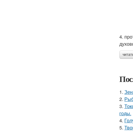
4. пр
духов
читат
Пос
1.
Зен
2.
Рыб
3.
Ток
годы.
4.
Гол
5.
Тво