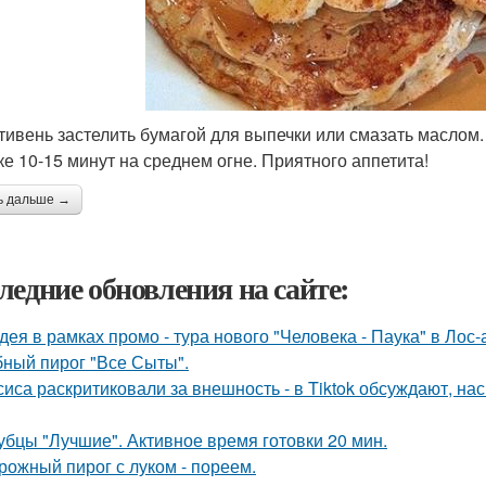
отивень застелить бумагой для выпечки или смазать маслом.
ке 10-15 минут на среднем огне. Приятного аппетита!
ь дальше →
ледние обновления на сайте:
дея в рамках промо - тура нового "Человека - Паука" в Лос
ный пирог "Все Сыты".
сиса раскритиковали за внешность - в Tiktok обсуждают, на
убцы "Лучшие". Активное время готовки 20 мин.
рожный пирог с луком - пореем.