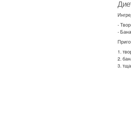
Дие
Ингре
- Твор
- Бана
Приго
1. тв
2. бан
3. тщ