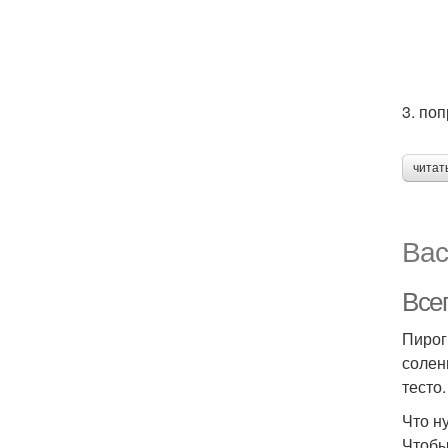
3. по
читат
Вас
Всег
Пирог
солен
тесто.
Что н
Чтобы