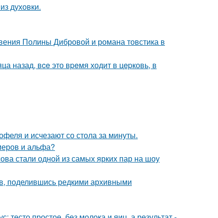
из духовки.
новения Полины Дибровой и романа товстика в
ца назад, вce это вpeмя ходит в цepковь, в
офеля и исчезают со стола за минуты.
меров и альфа?
ова стали одной из самых ярких пар на шоу
в, поделившись редкими архивными
: тесто простое, без молока и яиц, а результат -