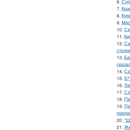
6.
Суп
7.
Кра
8.
Кур
9.
Мяс
10.
Ск
11.
Ки
12.
Са
столо
13.
Бе
сказал
14.
Со
15.
57
16.
Ле
17.
Сл
18.
Пе
19.
Пр
покло
20.
"Ш
21.
Жю