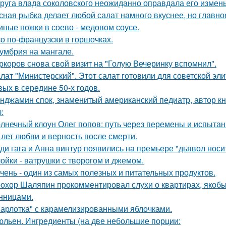
руга влада соколовского неожиданно оправдала его измены
сная рыбка делает любой салат намного вкуснее, но главно
иные ножки в соево - медовом соусе.
о по-французски в горшочках.
умбрия на мангале.
ркоров снова свой визит на "Голую Вечеринку вспомнил".
лат "Министерский". Этот салат готовили для советской эл
вых в середине 50-х годов.
нджамин спок, знаменитый американский педиатр, автор кн
:
лнечный клоун Олег попов: путь через перемены и испытан
 лет любви и верность после смерти.
ди гага и Анна винтур появились на премьере "дьявол носит
ойки - ватрушки с творогом и джемом.
чень - один из самых полезных и питательных продуктов.
охор Шаляпин прокомментировал слухи о квартирах, якоб
нницами.
арлотка" с карамелизированными яблочками.
льен. Ингредиенты (на две небольшие порции: