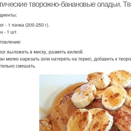
тические творожно-банановые оладьи. Тв
диенты:
ог - 1 пачка (200-250 г).
н - 1 шт.
товление:
орог выложить в миску, размять вилкой.
ан мелко нарезать (или натереть на терке), добавить к творо
ательно смешать.