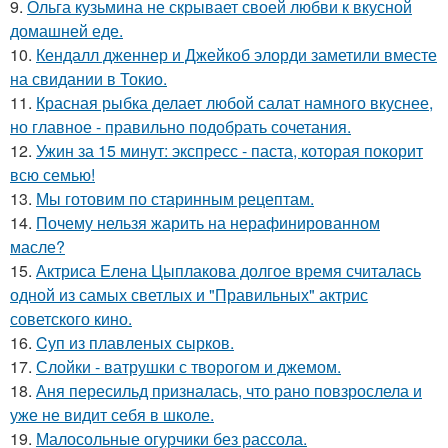
9.
Ольга кузьмина не скрывает своей любви к вкусной
домашней еде.
10.
Кендалл дженнер и Джейкоб элорди заметили вместе
на свидании в Токио.
11.
Красная рыбка делает любой салат намного вкуснее,
но главное - правильно подобрать сочетания.
12.
Ужин за 15 минут: экспресс - паста, которая покорит
всю семью!
13.
Мы готовим по старинным рецептам.
14.
Почему нельзя жарить на нерафинированном
масле?
15.
Актриса Елена Цыплакова долгое время считалась
одной из самых светлых и "Правильных" актрис
советского кино.
16.
Cуп из плавленыx сырков.
17.
Слойки - ватрушки с творогом и джемом.
18.
Аня пересильд призналась, что рано повзрослела и
уже не видит себя в школе.
19.
Малосольные огурчики без рассола.