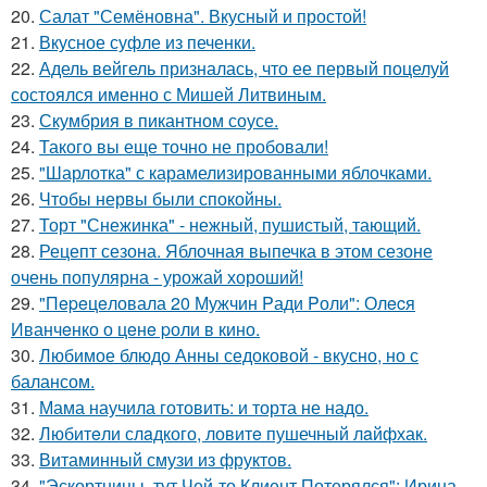
20.
Салат "Семёновна". Вкусный и простой!
21.
Вкусное суфле из печенки.
22.
Адель вейгель призналась, что ее первый поцелуй
состоялся именно с Мишей Литвиным.
23.
Скумбрия в пикантном соусе.
24.
Такого вы еще точно не пробовали!
25.
"Шарлотка" с карамелизированными яблочками.
26.
Чтобы нервы были спокойны.
27.
Торт "Снежинка" - нежный, пушистый, тающий.
28.
Рецепт сезона. Яблочная выпечка в этом сезоне
очень популярна - урожай хороший!
29.
"Пepeцeловала 20 Мужчин Pади Pоли": Олecя
Иванчeнко о цeнe pоли в кино.
30.
Любимое блюдо Анны седоковой - вкусно, но с
балансом.
31.
Мама научила готовить: и торта не надо.
32.
Любитeли слaдкого, ловитe пушечный лaйфхак.
33.
Витаминный смузи из фруктов.
34.
"Эскортницы, тут Чей-то Клиент Потерялся": Ирина