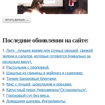
читать дальше →
Последние обновления на сайте:
1.
Лето - лучшее время для сочных овощей, свежей
зелени и салатов, которые готовятся буквально за
несколько минут.
2.
Рассольник с перловкой.
3.
Шашлык из свинины в майонез и газировке.
4.
Тонкие банановые блинчики.
5.
Кекс с грушей, шоколадом и орехами.
6.
Капустный пирог Невозможно"Остановиться".
7.
Гороховый суп без мяса.
8.
Домашняя шаурма. Ингредиенты: