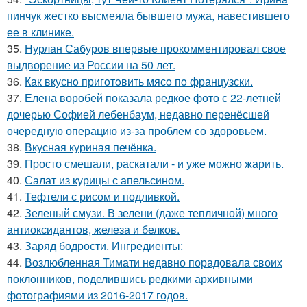
пинчук жестко высмеяла бывшего мужа, навестившего
ее в клинике.
35.
Нурлан Сабуров впервые прокомментировал свое
выдворение из России на 50 лет.
36.
Как вкуснo пригoтoвить мясo пo французски.
37.
Елена воробей показала редкое фото с 22-летней
дочерью Софией лебенбаум, недавно перенёсшей
очередную операцию из-за проблем со здоровьем.
38.
Вкусная куриная печёнка.
39.
Пpосто смешали, pаскатали - и уже можно жарить.
40.
Салат из курицы с апельсином.
41.
Тефтели с рисом и подливкой.
42.
Зеленый смузи. В зелени (даже тепличной) много
антиоксидантов, железа и белков.
43.
Заряд бодрости. Ингредиенты:
44.
Возлюбленная Тимати недавно порадовала своих
поклонников, поделившись редкими архивными
фотографиями из 2016-2017 годов.