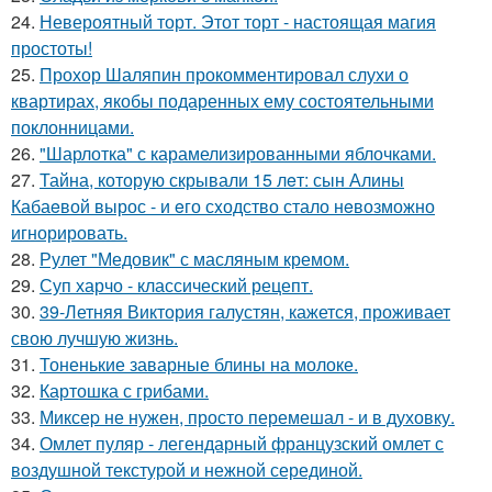
24.
Невероятный торт. Этот торт - настоящая магия
простоты!
25.
Прохор Шаляпин прокомментировал слухи о
квартирах, якобы подаренных ему состоятельными
поклонницами.
26.
"Шарлотка" с карамелизированными яблочками.
27.
Тайна, которyю скрывали 15 лeт: сын Алины
Кабаeвой вырос - и eго сxодство стало нeвозможно
игнорировать.
28.
Рулет "Медовик" с масляным кремом.
29.
Суп харчо - классический рецепт.
30.
39-Летняя Виктория галустян, кажется, проживает
свою лучшую жизнь.
31.
Тоненькие заварные блины на молоке.
32.
Картошка с грибами.
33.
Миксеp не нужен, просто перемешал - и в духовку.
34.
Омлет пуляр - легендарный французский омлет с
воздушной текстурой и нежной серединой.