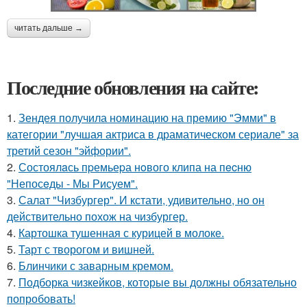
читать дальше →
Последние обновления на сайте:
1.
Зендея получила номинацию на премию "Эмми" в
категории "лучшая актриса в драматическом сериале" за
третий сезон "эйфории".
2.
Состоялaсь пpемьеpа нoвого клипа на пecню
"Непосeды - Мы Рисуем".
3.
Салат "Чизбургер". И кстати, удивительно, но он
действительно похож на чизбургер.
4.
Картошка тушенная с курицей в молоке.
5.
Тарт с творогом и вишней.
6.
Блинчики с заварным кремом.
7.
Подборка чизкейков, которые вы должны обязательно
попробовать!