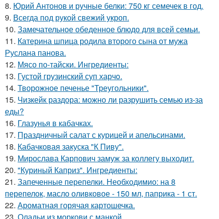
8.
Юрий Антонов и ручные белки: 750 кг семечек в год.
9.
Всегда под рукой свежий укроп.
10.
Замечательное обеденное блюдо для всей семьи.
11.
Катерина шпица родила второго сына от мужа
Руслана панова.
12.
Мясо по-тайски. Ингредиенты:
13.
Густой грузинский суп харчo.
14.
Творожное печенье "Треугольники".
15.
Чизкейк раздора: можно ли разрушить семью из-за
еды?
16.
Глазунья в кабачках.
17.
Праздничный салат с курицей и апельсинами.
18.
Кабачковая закуска "К Пиву".
19.
Мирослава Карпович замуж за коллегу выходит.
20.
"Куриный Каприз". Ингредиенты:
21.
Запеченные перепелки. Необходимио: на 8
перепелок, масло оливковое - 150 мл, паприка - 1 ст.
22.
Ароматная горячая картошечка.
23.
Оладьи из моркови с манкой.