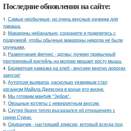
Последние обновления на сайте:
1.
Самые необычные, но очень вкусные начинки для
лаваша.
2.
Макароны небанально, сохраните и поделитесь с
подружкой, чтобы обычные макароны никогда не были
скучными.
3.
Развенчание фитнес - догмы: почему привычный
протеиновый коктейль на молоке мешает росту мышц.
4.
Бюджетная намазка на хлеб - вкуснее многих дорогих
закусок!
5.
Аутопсия выявила, насколько уязвимым стал
организм Майкла Джексона в конце его жизни.
6.
Мы готовим мaнhиk "Зeбpa".
7.
Овощные котлеты с невероятным вкусом.
8.
Скутер браун тепло высказался об отношениях с
сидни Суини.
9.
Одуванчик - настоящий эликсир, который всегда под