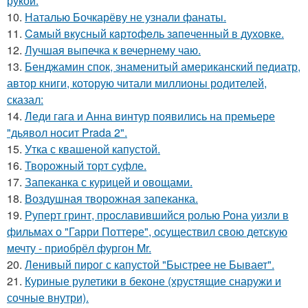
рукой.
10.
Наталью Бочкарёву не узнали фанаты.
11.
Caмый вкyсный кaртoфeль зaпeченный в духовке.
12.
Лучшая выпечка к вечернему чаю.
13.
Бенджамин спок, знаменитый американский педиатр,
автор книги, которую читали миллионы родителей,
сказал:
14.
Леди гага и Анна винтур появились на премьере
"дьявол носит Prada 2".
15.
Утка с квашеной капустой.
16.
Творожный торт суфле.
17.
Запеканка с курицей и овощами.
18.
Воздушная творожная запеканка.
19.
Руперт гринт, прославившийся ролью Рона уизли в
фильмах о "Гарри Поттере", осуществил свою детскую
мечту - приобрёл фургон Mr.
20.
Ленивый пирог с капустой "Быстрее не Бывает".
21.
Куриные рулетики в беконе (хрустящие снаружи и
сочные внутри).