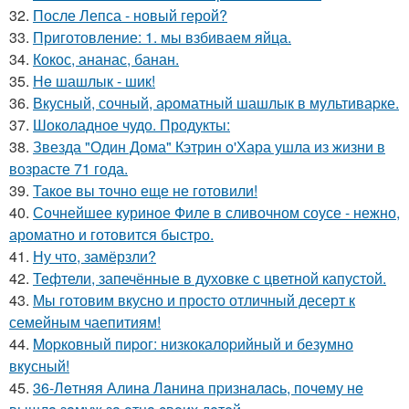
32.
После Лепса - новый герой?
33.
Приготовление: 1. мы взбиваем яйца.
34.
Кокос, ананас, банан.
35.
Нe шашлык - шик!
36.
Вкусный, сочный, аpоматный шашлык в мультиваpке.
37.
Шоколадное чудо. Продукты:
38.
Звезда "Один Дома" Кэтрин о'Хара ушла из жизни в
возрасте 71 года.
39.
Такое вы точно еще не готовили!
40.
Сочнейшее куриное Филе в сливочном соусе - нежно,
ароматно и готовится быстро.
41.
Ну что, замёрзли?
42.
Тефтели, запечённые в духовке с цветной капустой.
43.
Мы готовим вкусно и просто отличный десерт к
семейным чаепитиям!
44.
Mоpковный пиpог: низкокалоpийный и безyмно
вкyсный!
45.
36-Лeтняя Алинa Лaнинa пpизнaлacь, пoчeму нe