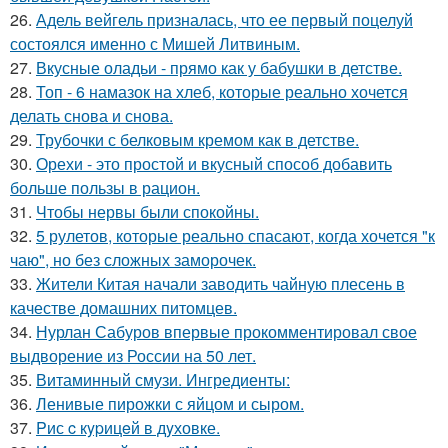
26.
Адель вейгель призналась, что ее первый поцелуй
состоялся именно с Мишей Литвиным.
27.
Вкусные оладьи - прямо как у бабушки в детстве.
28.
Топ - 6 намазок на хлеб, которые реально хочется
делать снова и снова.
29.
Трубочки с белковым кремом как в детстве.
30.
Орехи - это простой и вкусный способ добавить
больше пользы в рацион.
31.
Чтобы нервы были спокойны.
32.
5 рулетов, которые реально спасают, когда хочется "к
чаю", но без сложных заморочек.
33.
Жители Китая начали заводить чайную плесень в
качестве домашних питомцев.
34.
Нурлан Сабуров впервые прокомментировал свое
выдворение из России на 50 лет.
35.
Витаминный смузи. Ингредиенты:
36.
Ленивые пирожки с яйцом и сыром.
37.
Pис c кypицeй в дyховке.