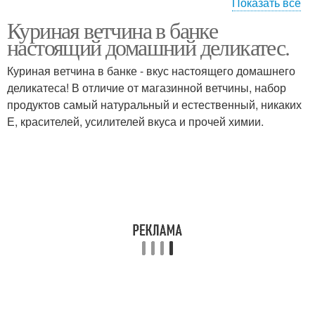
Показать все
Куриная ветчина в банке
Мраморная ветчина
Ветчина из птицы
настоящий домашний деликатес.
Куриная ветчина в банке - вкус настоящего домашнего
деликатеса! В отличие от магазинной ветчины, набор
Ветчина в пластиковой
продуктов самый натуральный и естественный, никаких
Ветчина в рукаве
бутылке
Е, красителей, усилителей вкуса и прочей химии.
Ветчина в бутылке
Свиная ветчина