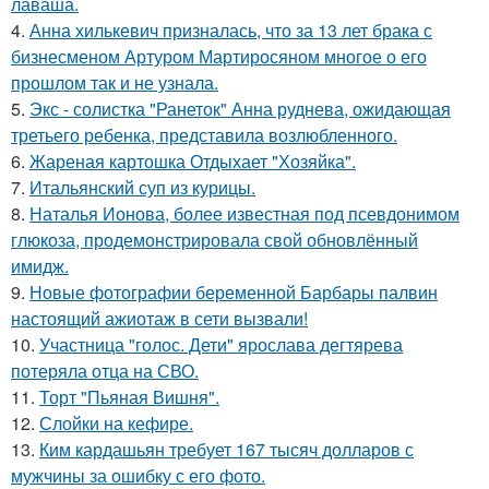
лаваша.
4.
Анна хилькевич призналась, что за 13 лет брака с
бизнесменом Артуром Мартиросяном многое о его
прошлом так и не узнала.
5.
Экс - солистка "Ранеток" Анна руднева, ожидающая
третьего ребенка, представила возлюбленного.
6.
Жареная картошка Отдыхает "Хозяйка".
7.
Итальянский суп из курицы.
8.
Наталья Ионова, более известная под псевдонимом
глюкоза, продемонстрировала свой обновлённый
имидж.
9.
Новые фотографии беременной Барбары палвин
настоящий ажиотаж в сети вызвали!
10.
Участница "голос. Дети" ярослава дегтярева
потеряла отца на СВО.
11.
Торт "Пьяная Вишня".
12.
Слойки на кефире.
13.
Ким кардашьян требует 167 тысяч долларов с
мужчины за ошибку с его фото.