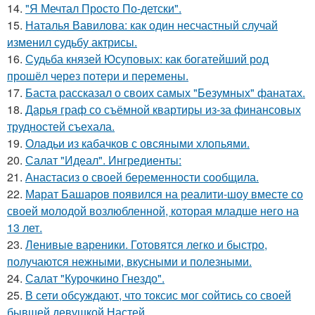
14.
"Я Мечтал Просто По-детски".
15.
Наталья Вавилова: как один несчастный случай
изменил судьбу актрисы.
16.
Судьба князей Юсуповых: как богатейший род
прошёл через потери и перемены.
17.
Баста рассказал о своих самых "Безумных" фанатах.
18.
Дарья граф со съёмной квартиры из-за финансовых
трудностей съехала.
19.
Оладьи из кабачков с овсяными хлопьями.
20.
Салат "Идеал". Ингредиенты:
21.
Анастасиз о своей беременности сообщила.
22.
Марат Башаров появился на реалити-шоу вместе со
своей молодой возлюбленной, которая младше него на
13 лет.
23.
Ленивые вареники. Готовятся легко и быстро,
получаются нежными, вкусными и полезными.
24.
Салат "Курочкино Гнездо".
25.
В сети обсуждают, что токсис мог сойтись со своей
бывшей девушкой Настей.