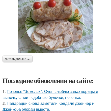
читать дальше →
Последние обновления на сайте:
1.
Печенье "Земелах". Очень люблю запах корицы и
выпечку с ней - сдобные булочки, печенье.
2.
Папарацци снова заметили Кендалл дженнер и
Джейкоба элорди вместе.