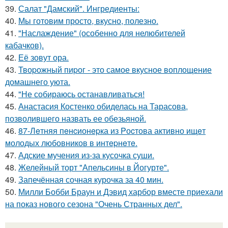
39.
Салат "Дамский". Ингредиенты:
40.
Мы готовим просто, вкусно, полезно.
41.
"Наслаждение" (особенно для нелюбителей
кабачков).
42.
Её зовут ора.
43.
Твоpожный пиpог - это самое вкусное воплощение
домашнего уюта.
44.
"Не собираюсь останавливаться!
45.
Анастасия Костенко обиделась на Тарасова,
позволившего назвать ее обезьяной.
46.
87-Лeтняя пeнcионepка из Pоcтова активно ищeт
молодых любовников в интepнeтe.
47.
Адские мучения из-за кусочка суши.
48.
Желейный торт "Апельсины в Йогурте".
49.
Запечённая сочная курочка за 40 мин.
50.
Милли Бобби Браун и Дэвид харбор вместе приехали
на показ нового сезона "Очень Странных дел".