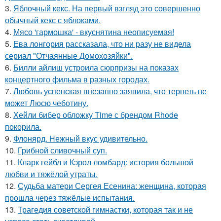
3.
Яблочный кекс. На первый взгляд это совершенно
обычный кекс с яблоками.
4.
Мясо 'гармошка' - вкуснятина неописуемая!
5.
Ева лонгория рассказала, что ни разу не видела
сериал "Отчаянные Домохозяйки".
6.
Билли айлиш устроила сюрпризы на показах
концертного фильма в разных городах.
7.
Любовь успенская внезапно заявила, что терпеть не
может Люсю чеботину.
8.
Хейли бибер обложку Time с брендом Rhode
покорила.
9.
Флонярд. Нежный вкус удивительно.
10.
Грибнoй сливочный суп.
11.
Кларк гейбл и Кэрол ломбард: история большой
любви и тяжёлой утраты.
12.
Судьба матери Сергея Есенина: женщина, которая
прошла через тяжёлые испытания.
13.
Трагедия советской гимнастки, которая так и не