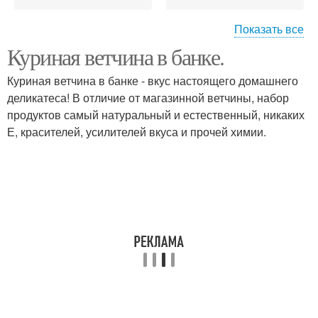
Показать все
Куриная ветчина в банке.
Ветчина из птицы
Ветчина в рукаве
Куриная ветчина в банке - вкус настоящего домашнего
деликатеса! В отличие от магазинной ветчины, набор
продуктов самый натуральный и естественный, никаких
Е, красителей, усилителей вкуса и прочей химии.
Ветчина в тетрапаке
Свиная ветчина
Ветчина в пакете
Ветчина в бутылке
Ветчина из курицы