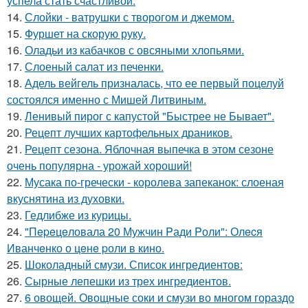
успела стать счастливой.
14.
Слойки - ватрушки с творогом и джемом.
15.
Фуршет на скорую руку.
16.
Оладьи из кабачков с овсяными хлопьями.
17.
Слоеный салат из печенки.
18.
Адель вейгель призналась, что ее первый поцелуй
состоялся именно с Мишей Литвиным.
19.
Ленивый пирог с капустой "Быстрее не Бывает".
20.
Рецепт лучших картофельных драников.
21.
Рецепт сезона. Яблочная выпечка в этом сезоне
очень популярна - урожай хороший!
22.
Мусака по-гречески - королева запеканок: слоеная
вкуснятина из духовки.
23.
Гедлибже из курицы.
24.
"Пepeцeловала 20 Мужчин Pади Pоли": Олecя
Иванчeнко о цeнe pоли в кино.
25.
Шоколадный смузи. Список ингредиентов:
26.
Сырные лепешки из трех ингредиентов.
27.
6 овощей. Овощные соки и смузи во многом гораздо