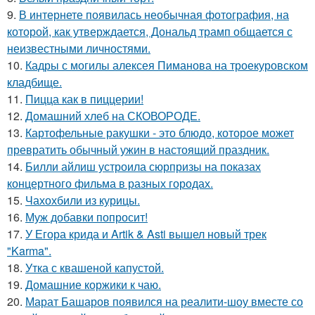
9.
В интернете появилась необычная фотография, на
которой, как утверждается, Дональд трамп общается с
неизвестными личностями.
10.
Кадры с могилы алексея Пиманова на троекуровском
кладбище.
11.
Пицца как в пиццерии!
12.
Домашний хлеб на СКОВОРОДЕ.
13.
Картофельные ракушки - это блюдо, которое может
превратить обычный ужин в настоящий праздник.
14.
Билли айлиш устроила сюрпризы на показах
концертного фильма в разных городах.
15.
Чахохбили из курицы.
16.
Муж добавки попросит!
17.
У Егора крида и Artik & Asti вышел новый трек
"Karma".
18.
Утка с квашеной капустой.
19.
Домашние коржики к чаю.
20.
Марат Башаров появился на реалити-шоу вместе со