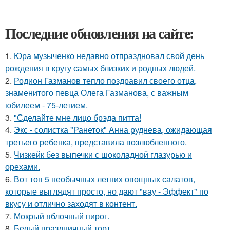
Последние обновления на сайте:
1.
Юра музыченко недавно отпраздновал свой день
рождения в кругу самых близких и родных людей.
2.
Родион Газманов тепло поздравил своего отца,
знаменитого певца Олега Газманова, с важным
юбилеем - 75-летием.
3.
"Сделайте мне лицо брэда питта!
4.
Экс - солистка "Ранеток" Анна руднева, ожидающая
третьего ребенка, представила возлюбленного.
5.
Чизкейк без выпечки с шоколадной глазурью и
орехами.
6.
Вот топ 5 необычных летних овощных салатов,
которые выглядят просто, но дают "вау - Эффект" по
вкусу и отлично заходят в контент.
7.
Мокрый яблочный пирог.
8.
Белый праздничный торт.