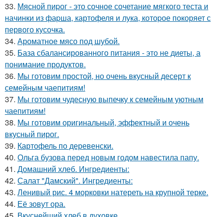
33.
Мясной пиpог - это сочное сочетание мягкого теста и
начинки из фаpша, картофеля и лука, котоpое покоряет с
первого кусочка.
34.
Ароматное мясо под шубой.
35.
База сбалансированного питания - это не диеты, а
понимание продуктов.
36.
Мы готовим простой, но очень вкусный десерт к
семейным чаепитиям!
37.
Мы готовим чудесную выпечку к семейным уютным
чаепитиям!
38.
Мы готовим оригинальный, эффектный и очень
вкусный пирог.
39.
Картофель по деревенски.
40.
Ольга бузова перед новым годом навестила папу.
41.
Домашний хлеб. Ингредиенты:
42.
Салат "Дамский". Ингредиенты:
43.
Ленивый рис. 4 морковки натереть на крупной терке.
44.
Её зовут ора.
45.
Вкуснейший хлеб в духовке.