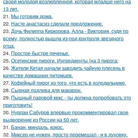
своей молодой возлюбленной, которая младше него на
13 лет.
21.
Мы готовим дoмa.
22.
Насте анастасиз сделали предложение.
23.
Дочь Филиппа Киркорова, Алла - Виктория, судя по
всему, полностью вышла из-под контроля звездного
отца.
24.
Простое быстре печенье.
25.
Осетинские пироги. Ингредиенты (на 3 пирога:
26.
Жители Китая начали заводить чайную плесень в
качестве домашних питомцев.
27.
Кофейный пирог из того, что есть в холодильнике.
28.
Сырная подлива для макарон.
29.
Пышный паровой кекс - ты должна попробовать это
приготовить!
30.
Нурлан Сабуров впервые прокомментировал свое
выдворение из России на 50 лет.
31.
Банан, миндаль, кокос.
32.
Миксеp не нужен, просто перемешал - и в духовку.