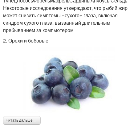
ТунецЛососьФорельМакрельСардиныАнчоусыСельдь
Некоторые исследования утверждают, что рыбий жир
может снизить симптомы «сухого» глаза, включая
синдром сухого глаза, вызванный длительным
пребыванием за компьютером
2. Орехи и бобовые
читать дальше →