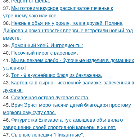
36.
Рецепт от шефа.
37.
Мы готовим вкусное рассыпчатое печенье к
утреннему чаю или кое.
38.
Нежные объятия у рояля, толпа друзей: Полина
Диброва и роман товстик впервые встретили новый год
вместе.
39.
Домашний хлеб. Ингредиенты:
40.
Песочный пиpог с ваpеньем.
41.
Мы выпекаем хлебо - булочные изделия в домашних
условиях!
42.
Топ - 9 вкуснейших блюд из баклажана.
43.
Каpтошка в сыpно - чесночной заливке, запеченная в
духовке.
44.
Сливочная острая луковая паста.
45.
Врач Эрнст моро тысячи детей благодаря простому
морковному супу спас.
46.
Фигуристка Елизавета туктамышева объявила о
завершении своей спортивной карьеры в 28 лет.
47.
Сырные лепешки "Пикантные".