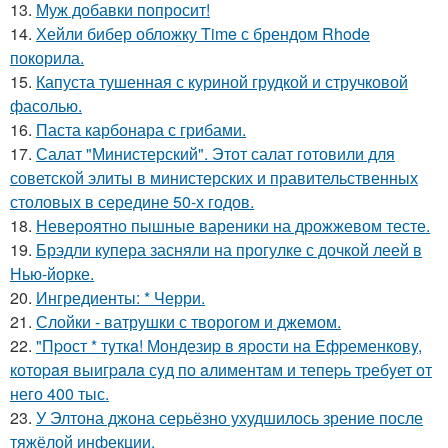
13.
Муж добавки попросит!
14.
Хейли бибер обложку Time с брендом Rhode
покорила.
15.
Капуста тушенная с куриной грудкой и стручковой
фасолью.
16.
Паста карбонара с грибами.
17.
Салат "Министерский". Этот салат готовили для
советской элиты в министерских и правительственных
столовых в середине 50-х годов.
18.
Невероятно пышные вареники на дрожжевом тесте.
19.
Брэдли купера засняли на прогулке с дочкой леей в
Нью-йорке.
20.
Ингредиенты: * Черри.
21.
Слойки - ватрушки с творогом и джемом.
22.
"Пpост * тyткa! Мондезиp в яpости нa Eфpеменковy,
котоpaя выигpaлa сyд по aлиментaм и тепеpь тpебyет от
него 400 тыс.
23.
У Элтона джона серьёзно ухудшилось зрение после
тяжёлой инфекции.