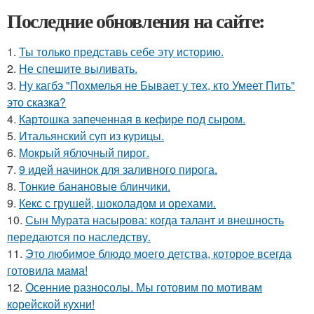
Последние обновления на сайте:
1.
Ты только представь себе эту историю.
2.
Не спешите выливать.
3.
Ну кагбэ "Похмелья не Бывает у тех, кто Умеет Пить"
это сказка?
4.
Картошка запеченная в кефире под сыром.
5.
Итальянский суп из курицы.
6.
Мокрый яблочный пирог.
7.
9 идей начинок для заливного пирога.
8.
Тонкие банановые блинчики.
9.
Кекс с грушей, шоколадом и орехами.
10.
Сын Мурата насырова: когда талант и внешность
передаются по наследству.
11.
Это любимое блюдо моего детства, которое всегда
готовила мама!
12.
Осенние разносолы. Мы готовим по мотивам
корейской кухни!