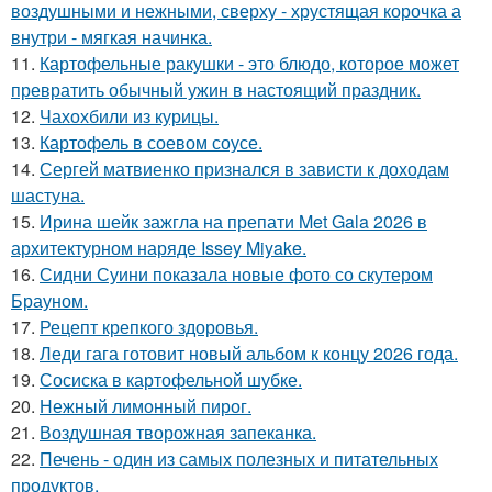
воздушными и нежными, сверху - хрустящая корочка а
внутри - мягкая начинка.
11.
Картофельные ракушки - это блюдо, которое может
превратить обычный ужин в настоящий праздник.
12.
Чахохбили из курицы.
13.
Картофель в соевом соусе.
14.
Сергей матвиенко признался в зависти к доходам
шастуна.
15.
Ирина шейк зажгла на препати Met Gala 2026 в
архитектурном наряде Issey Miyake.
16.
Сидни Суини показала новые фото со скутером
Брауном.
17.
Рецепт крепкого здоровья.
18.
Леди гага готовит новый альбом к концу 2026 года.
19.
Сосиска в картофельной шубке.
20.
Нежный лимонный пирог.
21.
Воздушная творожная запеканка.
22.
Печень - один из самых полезных и питательных
продуктов.