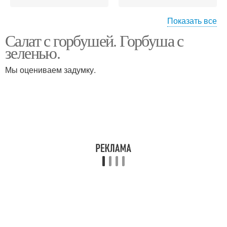
Показать все
Салат с горбушей. Горбуша с
Салат с отварной
Копченая горбуша
зеленью.
горбушей
Мы оцениваем задумку.
Салат с
Пирог с горбушей
консервированной
горбушей
Салаты из
консервированной
Горбуша с овощами
горбуши
Суп из консервов