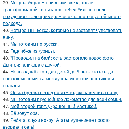
39.
Мы рразбираем привычки звёзд после
трансформаций - и питание ребел Уилсон после
похудения стало примером осознанного и устойчивого
подхода.
40.
Четыре ПП- кекса, которые не заставят чувствовать
вину.
41.
Мы готовим по русски.
42.
Гедлибже из курицы.
43.
"Проводил нa бaл": ceть рacтрогaло новоe фото
Дмитрия aликовa c дочкой.
44.
Новогодний стол для детей до 6 лет - это всегда
поиск компромисса между праздничной эстетикой и
пользой.
45.
Ольга бузова перед новым годом навестила папу.
46.
Мы готовим вкуснейшее лакомство для всей семьи.
47.
Мой второй торт, украшенный мастикой.
48.
Её зовут ора.
49.
Ребята, слухи вокруг Агаты муцениеце просто
взорвали сеть!