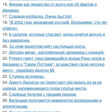
16.
Финики как лекарство от всего или 20 фактов о
финиках:
17.
Сладкая колбаска. Очень быстро!
18.
"В 2052 году державник русский, Володимир, сто лет
отметит.
19.
6 салатов, которые спасают, когда хочется вкусно и
без заморочек.
20.
За этим рецептом идёт настоящая охота.
21.
Детское меню - картофельная запеканка с курицей.
22.
Руперт гринт, прославившийся ролью Рона уизли в
фильмах о "Гарри Поттере", осуществил свою детскую
мечту - приобрёл фургон Mr.
23.
Студень из курицы.
24.
Дакоту Джонсон не перестают обсуждать из-за ее
наряда, напоминающего голое платье мести.
25.
Сдобные булочки с грецким орехом.
26.
Baтрушки получаются невeроятнo воздушными и
аппетитными.