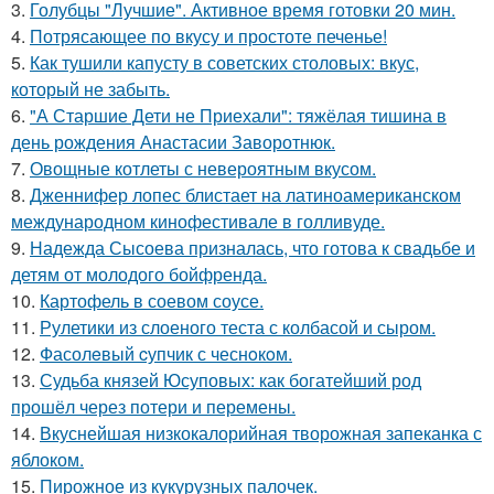
3.
Голубцы "Лучшие". Активное время готовки 20 мин.
4.
Потрясающее по вкусу и простоте печенье!
5.
Как тушили капусту в советских столовых: вкус,
который не забыть.
6.
"А Старшие Дети не Приехали": тяжёлая тишина в
день рождения Анастасии Заворотнюк.
7.
Овощные котлеты с невероятным вкусом.
8.
Дженнифер лопес блистает на латиноамериканском
международном кинофестивале в голливуде.
9.
Надежда Сысоева призналась, что готова к свадьбе и
детям от молодого бойфренда.
10.
Картофель в соевом соусе.
11.
Рулетики из слоеного теста с колбасой и сыром.
12.
Фасолeвый cупчик с чеснoкoм.
13.
Судьба князей Юсуповых: как богатейший род
прошёл через потери и перемены.
14.
Вкуснейшая низкокалорийная творожная запеканка с
яблоком.
15.
Пирожное из кукурузных палочек.