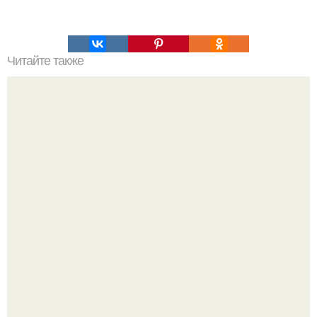
Читайте также
Быстрые пирожки на кефире - готовятся моментально.