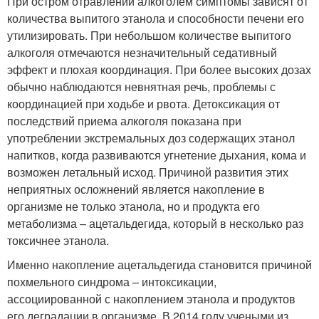
При остром отравлении алкоголем симптомы зависят от
количества выпитого этанола и способности печени его
утилизировать. При небольшом количестве выпитого
алкоголя отмечаются незначительный седативный
эффект и плохая координация. При более высоких дозах
обычно наблюдаются невнятная речь, проблемы с
координацией при ходьбе и рвота. Детоксикация от
последствий приема алкоголя показана при
употреблении экстремальных доз содержащих этанол
напитков, когда развиваются угнетение дыхания, кома и
возможен летальный исход. Причиной развития этих
неприятных осложнений является накопление в
организме не только этанола, но и продукта его
метаболизма – ацетальдегида, который в несколько раз
токсичнее этанола.
Именно накопление ацетальдегида становится причиной
похмельного синдрома – интоксикации,
ассоциированной с накоплением этанола и продуктов
его деградации в организме. В 2014 году учеными из