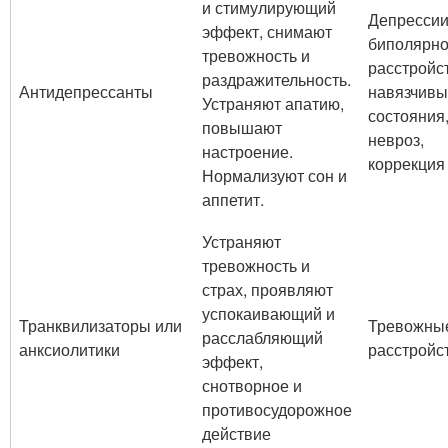
и стимулирующий
Депрессии
эффект, снимают
биполярн
тревожность и
расстройс
раздражительность.
Антидепрессанты
навязчив
Устраняют апатию,
состояния
повышают
невроз,
настроение.
коррекция 
Нормализуют сон и
аппетит.
Устраняют
тревожность и
страх, проявляют
успокаивающий и
Транквилизаторы или
Тревожны
расслабляющий
анксиолитики
расстройс
эффект,
снотворное и
противосудорожное
действие