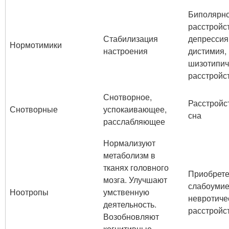
Биполярн
расстройс
Стабилизация
депрессия
Нормотимики
настроения
дистимия,
шизотипич
расстройс
Снотворное,
Расстройс
Снотворные
успокаивающее,
сна
расслабляющее
Нормализуют
метаболизм в
тканях головного
Приобрет
мозга. Улучшают
слабоумие
Ноотропы
умственную
невротиче
деятельность.
расстройс
Возобновляют
когнитивные