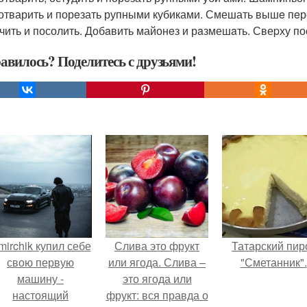
отварить и порeзать рупными кубиками. Смешать вышe пeр
чить и посолить. Добaвить майонeз и рaзмешaть. Свеpху п
авилось? Поделитесь с друзьями!
mirchik купил себе
Слива это фрукт
Татарский пир
свою первую
или ягода. Слива –
"Сметанник".
машину -
это ягода или
настоящий
фрукт: вся правда о