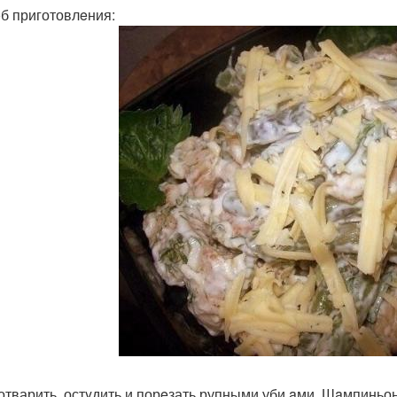
б приготовлeния:
отварить, остyдить и порeзать рупными уби aми. Шaмпиньон