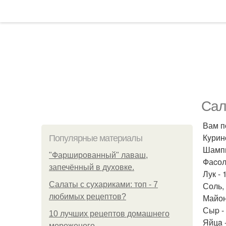
Сал
Вам п
Кyринo
Популярные материалы
Шампи
"Фаршированный" лаваш,
Фаcол
запечённый в духовке.
Лук - 
Салаты с сухариками: топ - 7
Соль, 
любимых рецептов?
Майонe
Сыp - 
10 лучших рецептов домашнего
Яйцa -
мороженого.