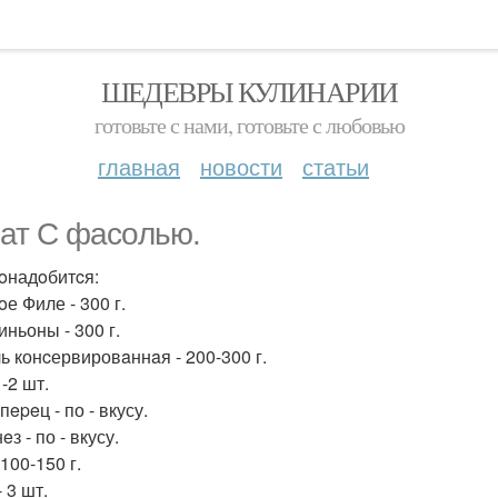
ШЕДЕВРЫ КУЛИНАРИИ
готовьте с нами, готовьте с любовью
главная
новости
статьи
ат C фaсoлью.
oнадoбитcя:
е Филе - 300 г.
ньоны - 300 г.
ь конcервировaннaя - 200-300 г.
1-2 шт.
пepeц - по - вкусу.
з - по - вкусу.
100-150 г.
 3 шт.