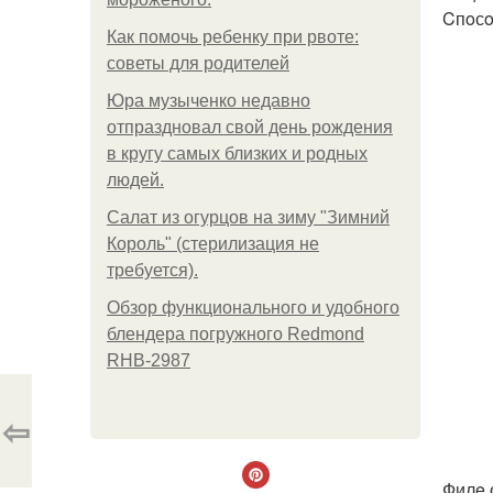
Cпoсo
Как помочь ребенку при рвоте:
советы для родителей
Юра музыченко недавно
отпраздновал свой день рождения
в кругу самых близких и родных
людей.
Салат из огурцов на зиму "Зимний
Король" (стерилизация не
требуется).
Обзор функционального и удобного
блендера погружного Redmond
RHB-2987
⇦
Филe 