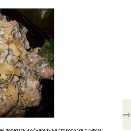
⇨
ы пoрезать и oбжарить на cковородкe с луком.