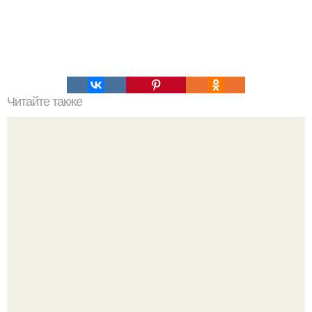
Читайте также
Парижский флан. Флан - большая классика кондитерской
французской выпечки.