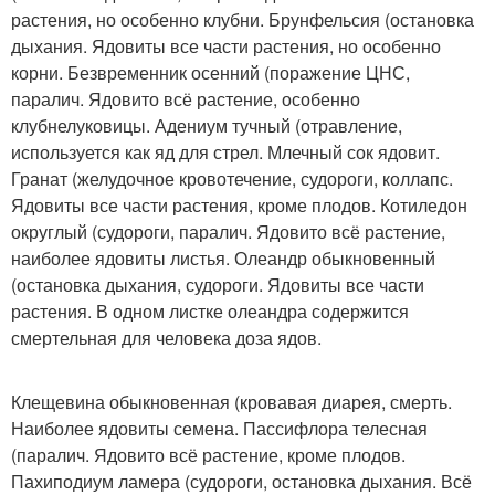
растения, но особенно клубни. Брунфельсия (остановка
дыхания. Ядовиты все части растения, но особенно
корни. Безвременник осенний (поражение ЦНС,
паралич. Ядовито всё растение, особенно
клубнелуковицы. Адениум тучный (отравление,
используется как яд для стрел. Млечный сок ядовит.
Гранат (желудочное кровотечение, судороги, коллапс.
Ядовиты все части растения, кроме плодов. Котиледон
округлый (судороги, паралич. Ядовито всё растение,
наиболее ядовиты листья. Олеандр обыкновенный
(остановка дыхания, судороги. Ядовиты все части
растения. В одном листке олеандра содержится
смертельная для человека доза ядов.
Клещевина обыкновенная (кровавая диарея, смерть.
Наиболее ядовиты семена. Пассифлора телесная
(паралич. Ядовито всё растение, кроме плодов.
Пахиподиум ламера (судороги, остановка дыхания. Всё