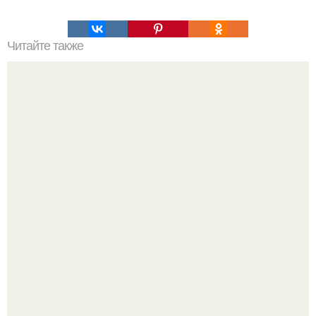
Читайте также
Булочки гуцулочки. Булки - гуцулки (с секретом).
Кабачковая запеканка с фаршем и помидорами.