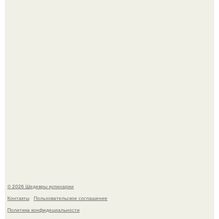
Первый раз я попробовал его, когда приехал в гости к
деду.
Этот рецепт с первого раза даже у новичков получается.
© 2026 Шедевры кулинарии
Контакты
Пользовательское соглашение
Политика конфидециальности