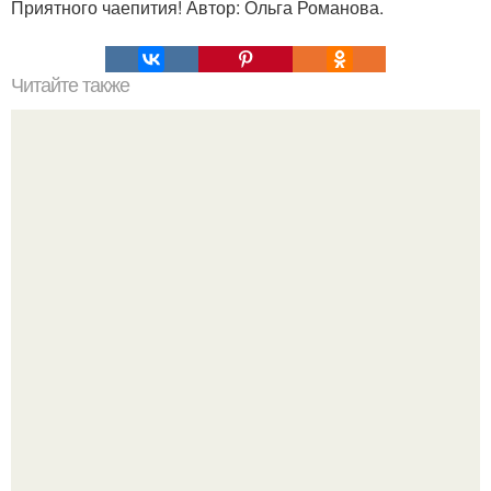
Приятного чаепития! Автор: Ольга Романова.
Читайте также
Быстрые пирожки на кефире - готовятся моментально.