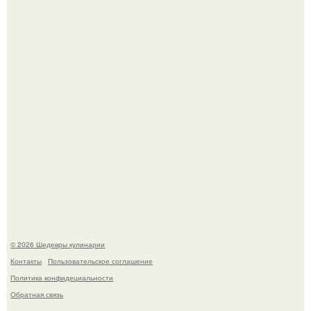
минут.
Родион Газманов тепло поздравил своего отца,
знаменитого певца Олега Газманова, с важным
юбилеем - 75-летием.
© 2026 Шедевры кулинарии
Контакты
Пользовательское соглашение
Политика конфидециальности
Обратная связь