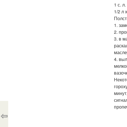
1 с. л
1/2 л
Полст
1. за
2. про
3. в 
раска
масле
4. вы
мелко
вазоч
Некот
горох
минут
сигна
пропе
⇦