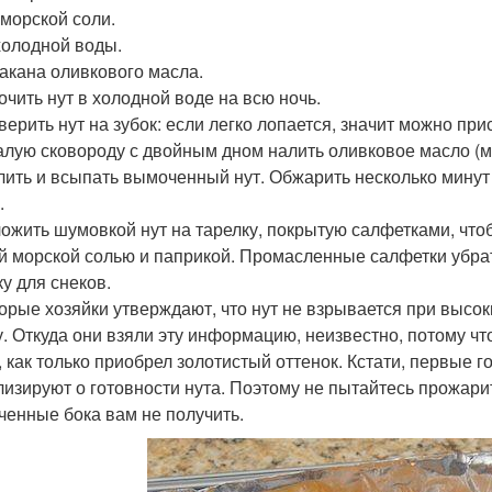
. морской соли.
 холодной воды.
акана оливкового масла.
мочить нут в холодной воде на всю ночь.
верить нут на зубок: если легко лопается, значит можно прис
малую сковороду с двойным дном налить оливковое масло (м
лить и всыпать вымоченный нут. Обжарить несколько минут д
.
ложить шумовкой нут на тарелку, покрытую салфетками, чт
й морской солью и паприкой. Промасленные салфетки убрат
ку для снеков.
орые хозяйки утверждают, что нут не взрывается при высо
у. Откуда они взяли эту информацию, неизвестно, потому чт
, как только приобрел золотистый оттенок. Кстати, первые 
лизируют о готовности нута. Поэтому не пытайтесь прожарит
ченные бока вам не получить.