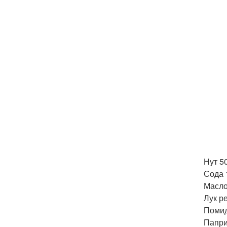
Нут 50
Сода 
Масло
Лук р
Помид
Папри