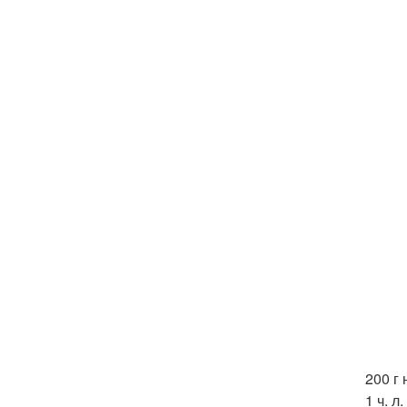
200 г 
1 ч. л