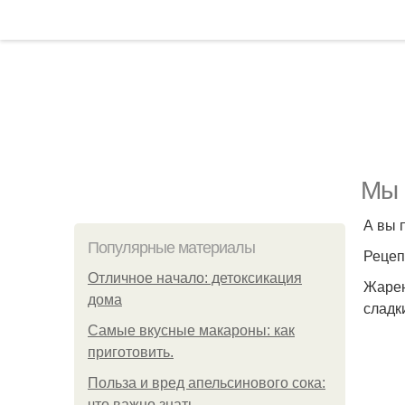
Мы 
А вы 
Популярные материалы
Рецеп
Отличное начало: детоксикация
Жарен
дома
сладк
Самые вкусные макароны: как
приготовить.
Польза и вред апельсинового сока:
что важно знать