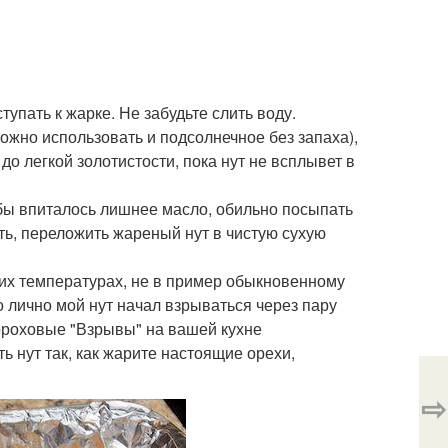
тупать к жарке. Не забудьте слить воду.
ожно использовать и подсолнечное без запаха),
о легкой золотистости, пока нут не всплывет в
обы впиталось лишнее масло, обильно посыпать
ь, переложить жареный нут в чистую сухую
ких температурах, не в пример обыкновенному
о лично мой нут начал взрываться через пару
гороховые "Взрывы" на вашей кухне
ь нут так, как жарите настоящие орехи,
⇨