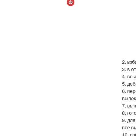
2. вз
3. в 
4. вс
5. до
6. пе
выпек
7. вы
8. гот
9. дл
всё в
10. с