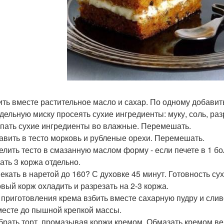
бить вместе растительное масло и сахар. По одному добавит
отдельную миску просеять сухие ингредиенты: муку, соль, ра
ыпать сухие ингредиенты во влажные. Перемешать.
бавить в тесто морковь и рубленые орехи. Перемешать.
релить тесто в смазанную маслом форму - если печете в 1 б
ать 3 коржа отдельно.
пекать в наретой до 160? С духовке 45 минут. Готовность с
овый корж охладить и разрезать на 2-3 коржа.
я приготовления крема взбить вместе сахарную пудру и сли
месте до пышной крепкой массы.
обрать торт, промазывая коржи кремом. Обмазать кремом в