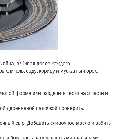
ь яйца, взбивая после каждого.
зрыхлитель, соду, корицу и мускатный орех.
ольшой форме или разделить тесто на 3 части и
ухой деревянной палочкой проверить.
вочный сыр. Добавить сливочное масло и взбить
ерх и бока торта и присыпать миндальными