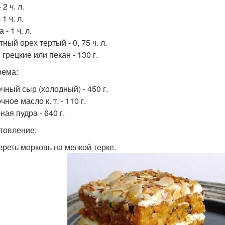
 2 ч. л.
 1 ч. л.
 - 1 ч. л.
ный орех тертый - 0, 75 ч. л.
грецкие или пекан - 130 г.
рема:
чный сыр (холодный) - 450 г.
ное масло к. т. - 110 г.
ая пудра - 640 г.
товление:
тереть морковь на мелкой терке.