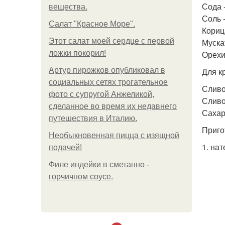
Сода -
вещества.
Соль -
Салат "Красное Море".
Корица
Этот салат моей сердце с первой
Мускат
ложки покорил!
Орехи 
Артур пирожков опубликовал в
Для к
социальных сетях трогательное
Сливо
фото с супругой Анжеликой,
Сливоч
сделанное во время их недавнего
Сахарн
путешествия в Италию.
Приго
Необыкновенная пицца с изящной
1. на
подачей!
Филе индейки в сметанно -
горчичном соусе.