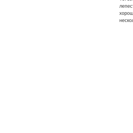
лепес
хорош
неско