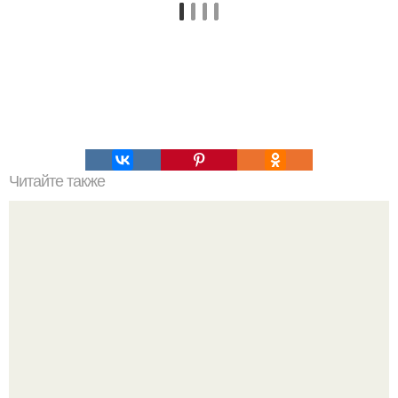
Читайте также
Закусочные булочки. Вкусная закуска и быстрый сытный
завтрак.