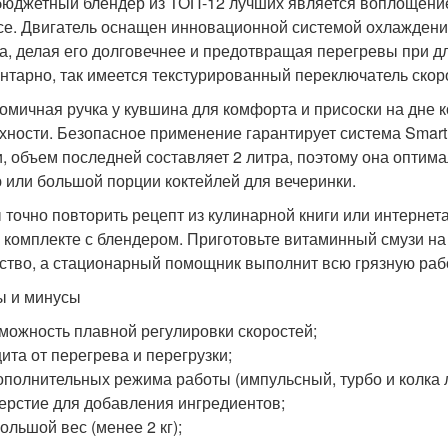
бюджетный блендер из ТОП-12 лучших является воплощени
се. Двигатель оснащен инновационной системой охлаждени
а, делая его долговечнее и предотвращая перегревы при 
нтарно, так имеется текстурированный переключатель ско
омичная ручка у кувшина для комфорта и присоски на дне 
хности. Безопасное применение гарантирует система Smart
и, объем последней составляет 2 литра, поэтому она оптим
 или большой порции коктейлей для вечеринки.
 точно повторить рецепт из кулинарной книги или интернет
в комплекте с блендером. Приготовьте витаминный смузи на
ство, а стационарный помощник выполнит всю грязную раб
 и минусы
можность плавной регулировки скоростей;
ита от перегрева и перегрузки;
ополнительных режима работы (импульсный, турбо и колка л
ерстие для добавления ингредиентов;
ольшой вес (менее 2 кг);