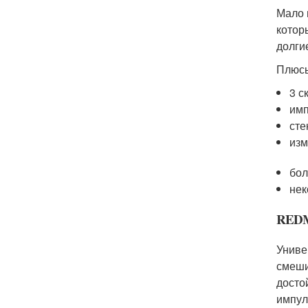
Мало 
котор
долги
Плюсы
3 с
имп
сте
изм
бол
нек
REDM
Униве
смеши
досто
импул