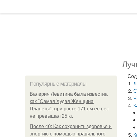
Луч
Сод
Л
Популярные материалы
С
Валерия Левитина была известна
Ч
как "Самая Худая Женщина
К
Планеты": при росте 171 см её вес
не превышал 25 кг.
После 40: Как сохранить здоровье и
энергию с помощью правильного
К