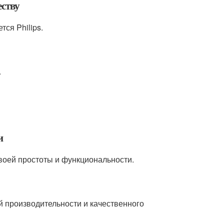
еству
ся Philips.
.
и
своей простоты и функциональности.
й производительности и качественного