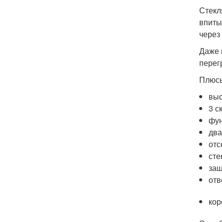
Стекл
впиты
через
Даже 
перег
Плюсы
выс
3 с
фун
два
отс
сте
защ
отв
кор