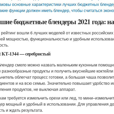
аковы основные характеристики лучших бюджетных бленде
акие функции должен иметь блендер, чтобы считаться эко
шие бюджетные блендеры 2021 года: н
т рейтинг вошли 6 лучших моделей от известных российски
ей мощностью, функциональностью и удобным использован
ость.
rt KT-1344 — серебристый
блендер смело можно назвать маленьким кухонным помощни
 разнообразные продукты и получить вкуснейшие коктейли и
ьчитель облегчат процесс готовки, а большая чаша позволи
диентов и на всю семью. Значительно повышает удобство и
ления продуктов, не выключая аппарат.
вам требуется измельчить орехи или лед, то мини–измельчит
ер мощный и удобный в использовании. Для управления до
сть и ждать результата.