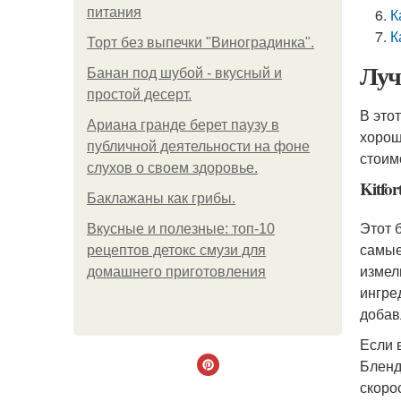
питания
К
К
Торт без выпечки "Виноградинка".
Луч
Банан под шубой - вкусный и
простой десерт.
В это
Ариана гранде берет паузу в
хорош
публичной деятельности на фоне
стоим
слухов о своем здоровье.
Kitfo
Баклажаны как грибы.
Этот 
Вкусные и полезные: топ-10
самые
рецептов детокс смузи для
измел
домашнего приготовления
ингре
добав
Если 
Бленд
скоро