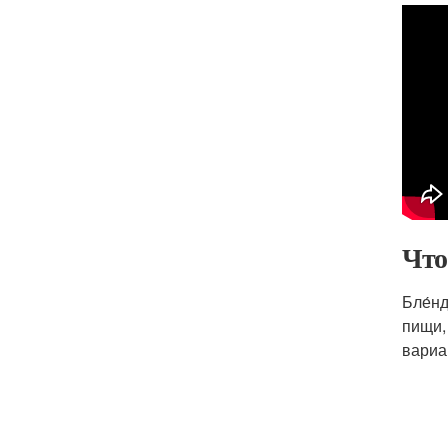
Что
Бле́н
пищи, 
вариа