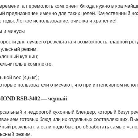
времени, а перемолоть компонент блюда нужно в кратчайш
ый предназначен именно для таких целей. Качественный но
е годы. Легкое использование, очистка и хранение!
 и минусы
корости для лучшего результата и возможность плавной рег
ульсный режим;
клянный кувшин;
ельчитель в комплекте.
ьшой вес (4,5 кг);
оторые пользователи отмечают, что при интенсивном испол
OND RSB-3402 — черный
рсальный и недорогой кухонный блендер, который безупреч
ванием готовых блюд или их отдельных составляющих. Выс
йный результат, а если надо быстро обработать самые «сл
ьсный режим.