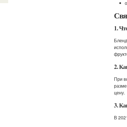
Свя
1. Чт
Бленд
испол
фрукт
2. К
При в
разме
цену.
3. Ка
В 202