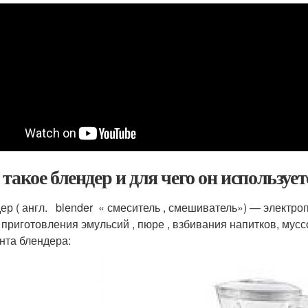
 такое блендер и для чего он использует
дер ( англ. blender « смеситель , смешиватель») — электр
приготовления эмульсий , пюре , взбивания напитков, муссов
нта блендера: