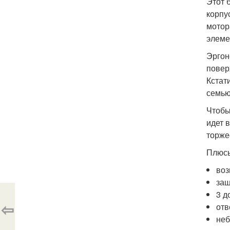
Этот 
корпу
мотор
элеме
Эргон
повер
Кстат
семью
Чтобы
идет 
торже
Плюсы
воз
защ
3 д
⇦
отв
неб