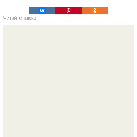
Читайте также
Можно ли смузи сделать погружным блендером. Как
сделать смузи в блендере