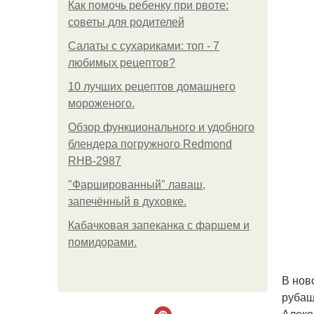
Как помочь ребенку при рвоте:
советы для родителей
Салаты с сухариками: топ - 7
любимых рецептов?
10 лучших рецептов домашнего
мороженого.
Обзор функционального и удобного
блендера погружного Redmond
RHB-2987
"Фаршированный" лаваш,
запечённый в духовке.
Кабачковая запеканка с фаршем и
помидорами.
В нов
рубаш
Алеко