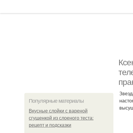
Ксе
тел
пра
Звезд
насто
Популярные материалы
высуш
Вкусные слойки с вареной
сгущенкой из слоеного теста:
рецепт и подсказки