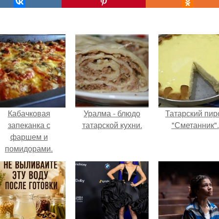
Кабачковая
Уралма - блюдо
Татарский пир
запеканка с
татарской кухни.
"Сметанник".
фаршем и
помидорами.