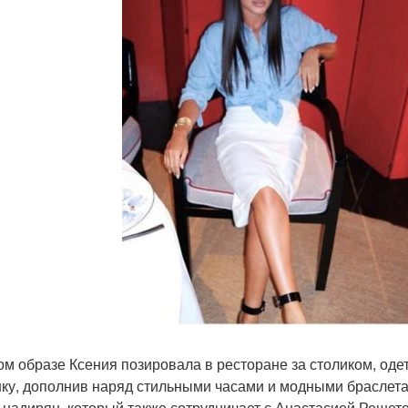
ом образе Ксения позировала в ресторане за столиком, оде
ку, дополнив наряд стильными часами и модными браслета
 надирян, который также сотрудничает с Анастасией Решето