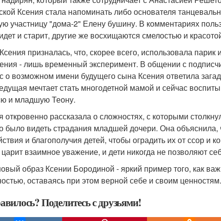
ской Ксения стала напоминать либо основателя танцевальн
ю участницу "дома-2" Елену бушину. В комментариях пользо
 идет и старит, другие же восхищаются смелостью и красото
Ксения призналась, что, скорее всего, использовала парик 
ения - лишь временный эксперимент. В общении с подписчи
с о возможном имени будущего сына Ксения ответила загадоч
едущая мечтает стать многодетной мамой и сейчас воспиты
ю и младшую Теону.
я откровенно рассказала о сложностях, с которыми столкнула
о было видеть страдания младшей дочери. Она объяснила, 
йствия и благополучия детей, чтобы оградить их от ссор и к
 царит взаимное уважение, и дети никогда не позволяют се
новый образ Ксении Бородиной - яркий пример того, как ва
остью, оставаясь при этом верной себе и своим ценностям
авилось? Поделитесь с друзьями!