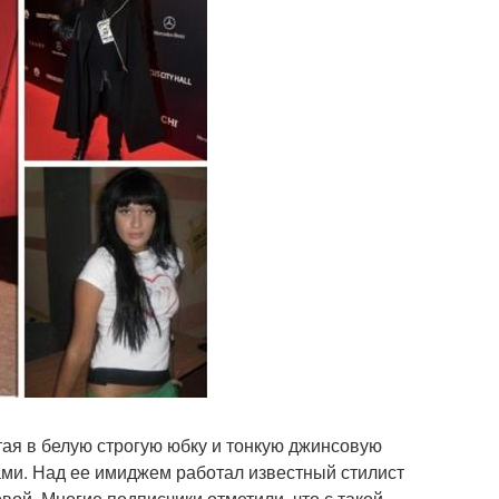
тая в белую строгую юбку и тонкую джинсовую
ми. Над ее имиджем работал известный стилист
вой. Многие подписчики отметили, что с такой