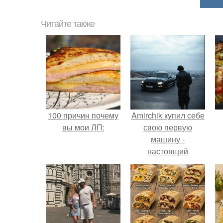
Читайте также
100 причин почему
Amirchik купил себе
вы мои ЛП:
свою первую
машину -
настоящий
автомобиль мечты
для многих
автолюбителей.