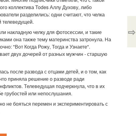
ого коллектива Todes Аллу Духову, либо
ватели разделились: одни считают, что челка
й телеведущей.
⇨
или накладную челку для фотосессии, и такие
ками она также тему материнства затронула. На
но: "Вот Когда Рожу, Тогда и Узнаете".
вает двух дочерей от разных мужчин - старшую
сь после развода с отцами детей, и о том, как
что приняла решение о разводе ради
онфликтов. Телеведущая подчеркнула, что в их
бе грубостей или непослушания.
жно не бояться перемен и экспериментировать с
.