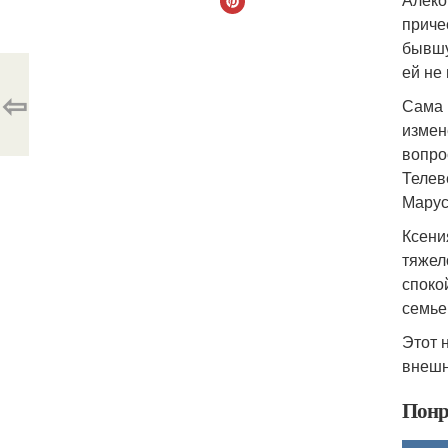
приче
бывшу
ей не
⇦
Сама 
измен
вопро
Телев
Марус
Ксени
тяжел
споко
семье
Этот 
внешн
Понр