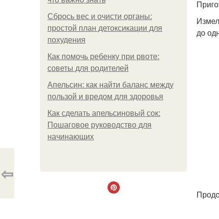
Приго
Сбрось вес и очисти органы:
Измел
простой план детоксикации для
до од
похудения
Как помочь ребенку при рвоте:
советы для родителей
Апельсин: как найти баланс между
пользой и вредом для здоровья
Как сделать апельсиновый сок:
Пошаговое руководство для
начинающих
⇦
Продо