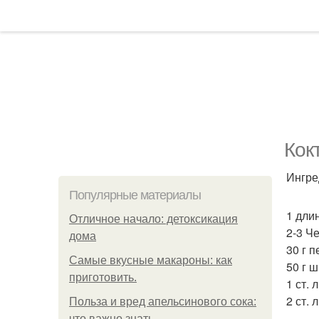
Кок
Ингре
Популярные материалы
1 дли
Отличное начало: детоксикация
2-3 Ч
дома
30 г п
Самые вкусные макароны: как
50 г 
приготовить.
1 ст. 
2 ст.
Польза и вред апельсинового сока:
что важно знать