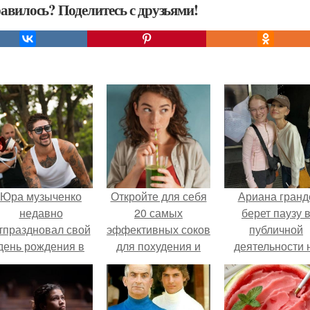
авилось? Поделитесь с друзьями!
Юра музыченко
Откройте для себя
Ариана гранд
недавно
20 самых
берет паузу 
тпраздновал свой
эффективных соков
публичной
день рождения в
для похудения и
деятельности 
кругу самых
улучшения своего
фоне слухов 
близких и родных
здоровья
своем здоровь
людей.