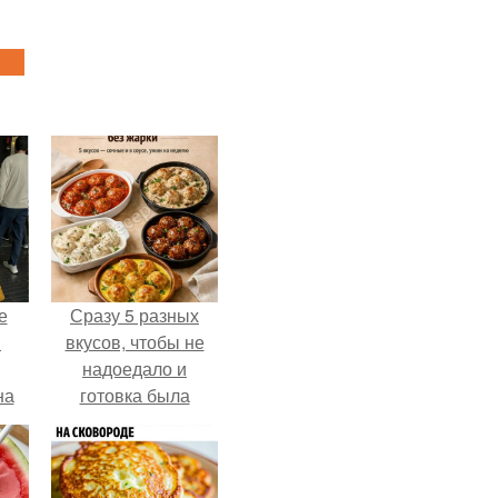
е
Сразу 5 разных
в
вкусов, чтобы не
надоедало и
на
готовка была
о
проще.
е.