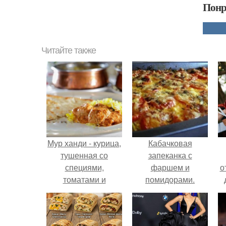
Понр
Читайте также
Мур ханди - курица,
Кабачковая
тушенная со
запеканка с
специями,
фаршем и
о
томатами и
помидорами.
сливками.