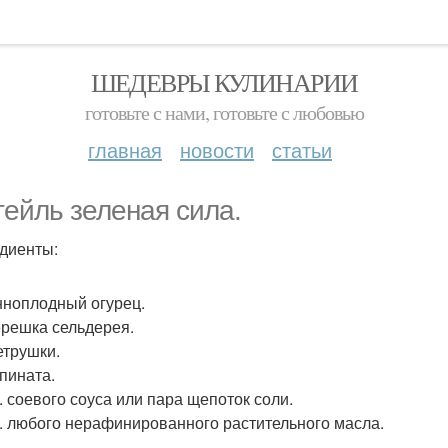
ШЕДЕВРЫ КУЛИНАРИИ
готовьте с нами, готовьте с любовью
главная
новости
статьи
тейль зеленая сила.
диенты:
нноплодный огурец.
ерешка сельдерея.
етрушки.
шпината.
л. соевого соуса или пара щепоток соли.
 л. любого нерафинированного растительного масла.