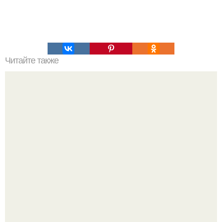
Читайте также
Диета на смузи для похудения. Сочный смузи: лучшие
рецепты для похудения