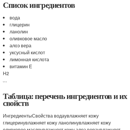
Список ингредиентов
вода
глицерин
ланолин
оливковое масло
алоэ вера
уксусный кислот
лимонная кислота
витамин Е
H2
```
Таблица: перечень ингредиентов и их
свойств
ИнгредиентыСвойства водаувлажняет кожу
глицеринувлажняет кожу ланолинувлажняет кожу
оливковое маслоувлажняет кожу алоэ вераувлажняет