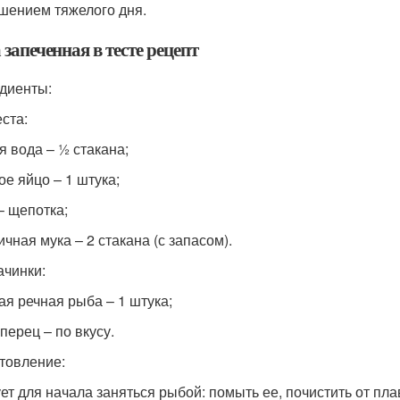
шением тяжелого дня.
запеченная в тесте рецепт
диенты:
еста:
я вода – ½ стакана;
ое яйцо – 1 штука;
– щепотка;
чная мука – 2 стакана (с запасом).
ачинки:
ая речная рыба – 1 штука;
перец – по вкусу.
товление:
ет для начала заняться рыбой: помыть ее, почистить от пла