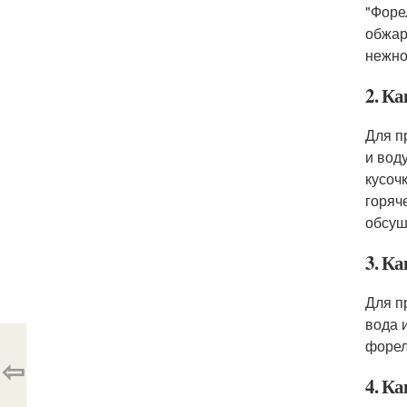
"Форе
обжар
нежно
2. Ка
Для п
и вод
кусоч
горяч
обсуш
3. К
Для п
вода 
форел
⇦
4. Ка