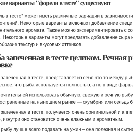
акие варианты "форели в тесте" существуют
ль в тесте" может иметь различные вариации в зависимост
очтений. Некоторые варианты включают добавление специй
нительного аромата. Также можно экспериментировать с со
. Некоторые варианты могут предлагать добавление сыра и
образие текстур и вкусовых оттенков.
а запеченная в тесте целиком. Речная р
овке
 запеченная в тесте, представляет из себя что-то между р
есное, что рыба используется полностью, а не в виде фарш
очтительней использовать обычную, свежую и речную рыбу,
остраненные на нынешнем рынке — скумбрия или сельдь бу
 запеченная в тесте, получается очень оригинальной и аппе
о, изнутри оно становится очень влажным и ароматным.
 рыбу лучше всего подавать на ужин – она полезная и сытн