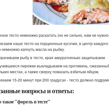
оеное тесто немножко раскатать (но не сильно, нам не нужно
зрезаем наше тесто на порционные кусочки, в центр каждо
 немножко капнуть масла на рыбку.
ворачиваем рыбу в тесто, края аккуратненько защипываем.
лучившиеся пирожки выкладываем на противень, смазанный 
льких местах, а также сверху помазать взбитым яйцом.
пекаем 15-20 минут при 200 градусах - тесто должно подрум
занные вопросы и ответы:
о такое "форель в тесте"