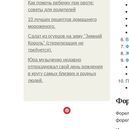
Как помочь ребенку при рвоте:
советы для родителей
10 лучших рецептов домашнего
мороженого.
Салат из огурцов на зиму "Зимний
В
Король" (стерилизация не
Ф
требуется).
Ж
Ф
Юра музыченко недавно
отпраздновал свой день рождения
в кругу самых близких и родных
П
людей.
Фор
Форел
форел