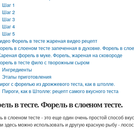
Шаг 1
Шаг 2
Шаг 3
Шаг 4
Шаг 5
идео Форель в тесте жареная видео рецепт
орель в слоеном тесте запеченная в духовке. Форель в сло
ареная форель в муке. Форель, жареная на сковороде
орель в тесте фило с творожным сыром
Ингредиенты
Этапы приготовления
ирог с форелью из дрожжевого теста, как в штолле.
Пироги, как в Штолле: рецепт самого вкусного теста
ель в тесте. Форель в слоеном тесте.
ь в слоеном тесте - это еще один очень простой способ вку
и здесь можно использовать и другую красную рыбу - лосос