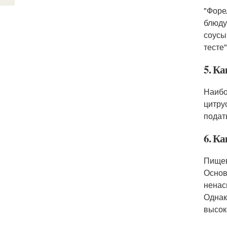
"Форе
блюду
соусы
тесте
5. Ка
Наибо
цитру
подат
6. К
Пищев
Основ
ненас
Однак
высок