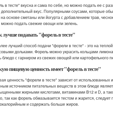
ль в тесте" вкусна и сама по себе, но можно подать ее с р
 дополнительный вкус. Популярными соусами, которые обыч
 на основе сметаны или йогурта с добавлением трав, чеснок
" можно подать свежие овощи или зелень.
к лучше подавать "форель в тесте"
лее лучший способ подачи "форели в тесте" - это на тепло
совыми дольками. Форель можно украсить кольцами лимон
ь блюдо с гарниром из свежих овощей или картофельного пю
акую пищевую ценность имеет "форель в тесте"
ая ценность "форели в тесте" зависит от использованных 
ным источником питательных веществ в этом блюде являетс
ыщенными жирными кислотами, витаминами B12 и D, а такж
о, так как форель обмазывается тестом и жарится, следует 
окалорийным и содержать больше жиров.