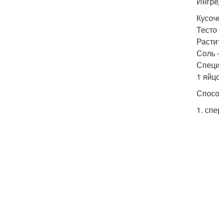
Ингре
Кусоче
Тесто
Растит
Соль -
Специи
1 яйцо
Спосо
1. сп