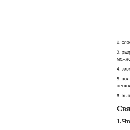
2. сл
3. ра
можно
4. за
5. по
неско
6. вы
Свя
1. Чт