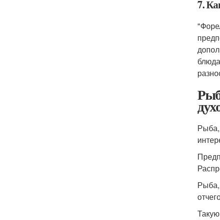
7. К
"Форе
предп
допол
блюда
разно
Рыб
дух
Рыба,
интер
Предп
Распр
Рыба,
отчег
Такую