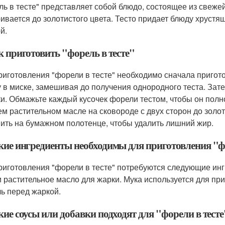
ль в тесте" представляет собой блюдо, состоящее из свеже
ивается до золотистого цвета. Тесто придает блюду хрустящ
й.
к приготовить "форель в тесте"
риготовления "форели в тесте" необходимо сначала приготов
у в миске, замешивая до получения однородного теста. Зат
ки. Обмажьте каждый кусочек форели тестом, чтобы он пол
ем растительном масле на сковороде с двух сторон до золо
ить на бумажном полотенце, чтобы удалить лишний жир.
акие ингредиенты необходимы для приготовления "ф
риготовления "форели в тесте" потребуются следующие ингр
и растительное масло для жарки. Мука используется для пр
ь перед жаркой.
кие соусы или добавки подходят для "форели в тесте