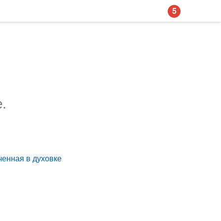
5
.
ченная в духовке