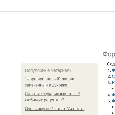
Фор
Сод
Ф
Популярные материалы
С
"Фаршированный" лаваш,
Р
запечённый в духовке.
Салаты с сухариками: топ - 7
Ф
любимых рецептов?
Ф
Очень вкусный салат "Аленка"!