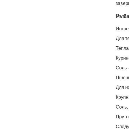
завер
Рыба 
Ингре
Для т
Тепла
Курин
Соль 
Пшени
Для н
Крупн
Соль, 
Приго
Следу