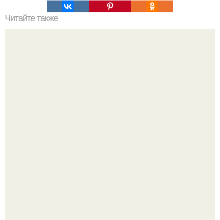
Читайте также
Трюфель Евы? Очень шоколадно, очень нежно, просто
тает!
Кабачковая запеканка с фаршем и помидорами.