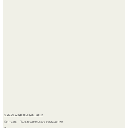
Зендея получила номинацию на премию "Эмми" в
категории "лучшая актриса в драматическом сериале" за
третий сезон "эйфории".
Первый раз я попробовал его, когда приехал в гости к
деду.
© 2026 Шедевры кулинарии
Контакты
Пользовательское соглашение