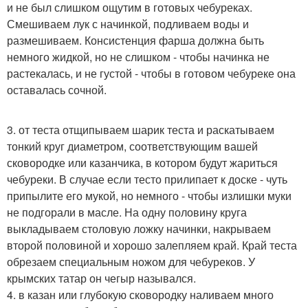
и не был слишком ощутим в готовых чебуреках.
Смешиваем лук с начинкой, подливаем воды и
размешиваем. Консистенция фарша должна быть
немного жидкой, но не слишком - чтобы начинка не
растекалась, и не густой - чтобы в готовом чебуреке она
оставалась сочной.
3. от теста отщипываем шарик теста и раскатываем
тонкий круг диаметром, соответствующим вашей
сковородке или казанчика, в котором будут жариться
чебуреки. В случае если тесто прилипает к доске - чуть
припылите его мукой, но немного - чтобы излишки муки
не подгорали в масле. На одну половину круга
выкладываем столовую ложку начинки, накрываем
второй половиной и хорошо залепляем край. Край теста
обрезаем специальным ножом для чебуреков. У
крымских татар он чегыр назывался.
4. в казан или глубокую сковородку наливаем много