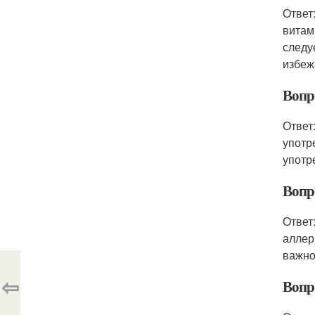
Ответ
витам
следу
избеж
Вопр
Ответ
употр
употр
Вопр
Ответ
аллер
важно
⇦
Вопр