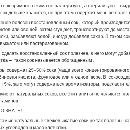
а сок прямого отжима не пастеризуют, а стерилизуют – выд
 сок дольше хранится, но при этом содержит меньше полез
енее полезен восстановленный сок , который производится
уктов или овощей, затем сгущают, транспортируют до места 
ылки, разбавляют водой, иногда добавляя сахар. В таком с
выжатом или пастеризованном.
 сделать восстановленный сок полезнее, в него могут доба
тва – такой сок называется обогащенным .
ры содержат 25–50% сока (чаще всего концентрированного) 
биновая кислота, фруктовое или ягодное пюре. В сокосодер
 15%, зато могут содержаться ароматизаторы, подсластител
ичие от натуральных соков, все эти напитки не являются по
итаминов.
О ЗНАТЬ!
самые натуральные свежевыжатые соки не так полезны, ка
ых углеводов и мало клетчатки.