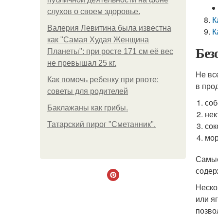
слухов о своем здоровье.
К
Валерия Левитина была известна
К
как "Самая Худая Женщина
Без
Планеты": при росте 171 см её вес
не превышал 25 кг.
Не вс
Как помочь ребенку при рвоте:
в про
советы для родителей
соб
Баклажаны как грибы.
нек
Татарский пирог "Сметанник".
сок
мор
Самые
содер
Неско
или я
позво