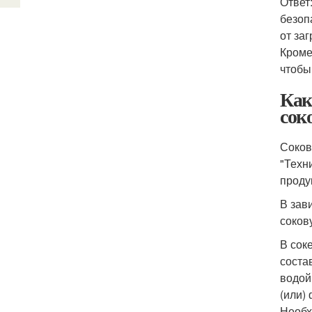
Ответ
безоп
от за
Кроме
чтобы
Как
сок
Соков
"Техн
проду
В зав
соков
В сок
соста
водой
(или)
Необх