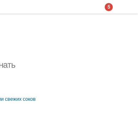
5
нать
ии свежих соков