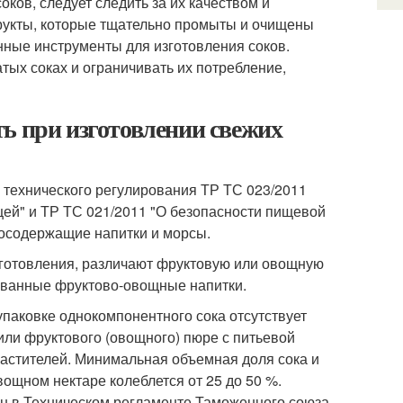
ков, следует следить за их качеством и
фрукты, которые тщательно промыты и очищены
нные инструменты для изготовления соков.
тых соках и ограничивать их потребление,
ь при изготовлении свежих
м технического регулирования ТР ТС 023/2011
щей" и ТР ТС 021/2011 "О безопасности пищевой
косодержащие напитки и морсы.
риготовления, различают фруктовую или овощную
ованные фруктово-овощные напитки.
 упаковке однокомпонентного сока отсутствует
 или фруктового (овощного) пюре с питьевой
сластителей. Минимальная объемная доля сока и
вощном нектаре колеблется от 25 до 50 %.
н в Техническом регламенте Таможенного союза