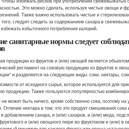
: Чтобы избежать рисков при употреблении свежевыжатых со
асностью. Это можно сделать, используя чистые овощи и 
грязнений. Также важно использовать чистые и стерилизова
 того, следует следить за содержанием сахара в свежевыжа
 избежать избыточного потребления калорий.
ие санитарные нормы следует соблюдат
ов
ая продукции из фруктов и (или) овощей является объекто
ический регламент на соковую продукцию из фруктов и ово
кции" и разделяется на следующие виды: соки, нектары, со
исимости от исходного сырья, которое используется для п
ую продукцию. Также пользуются популярностью комбинир
е не может быть ничего, кроме собственно сока, поэтому на
в. Отличие нектара в том, что это продукт смешивания сока
 и добавлением сахара, и (или) сахаров, и (или) меда, под
 фруктового и (или) овощного пюре во фруктовом и (или) в о
одимый минимум для каждого фрукта или овоща установле