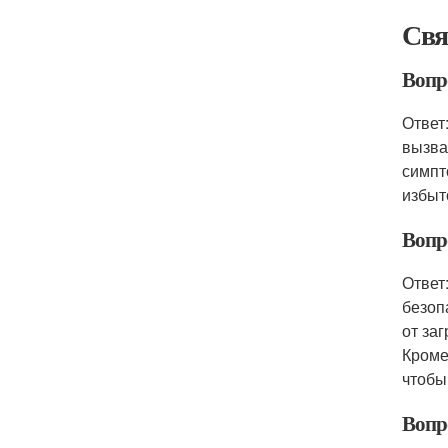
Свя
Вопр
Ответ
вызват
симпт
избыт
Вопр
Ответ
безоп
от за
Кроме
чтобы
Вопр