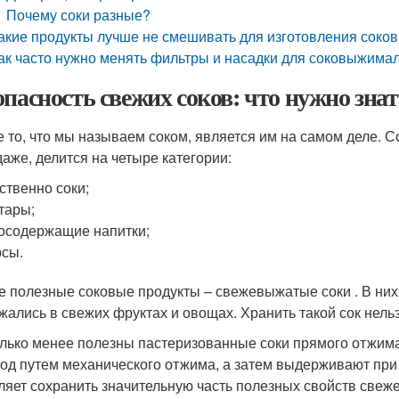
Почему соки разные?
акие продукты лучше не смешивать для изготовления соков
ак часто нужно менять фильтры и насадки для соковыжима
опасность свежих соков: что нужно зна
е то, что мы называем соком, является им на самом деле. С
даже, делится на четыре категории:
ственно соки;
тары;
осодержащие напитки;
сы.
 полезные соковые продукты – свежевыжатые соки . В них
жались в свежих фруктах и овощах. Хранить такой сок нельз
лько менее полезны пастеризованные соки прямого отжима
год путем механического отжима, а затем выдерживают при 
ляет сохранить значительную часть полезных свойств свеж