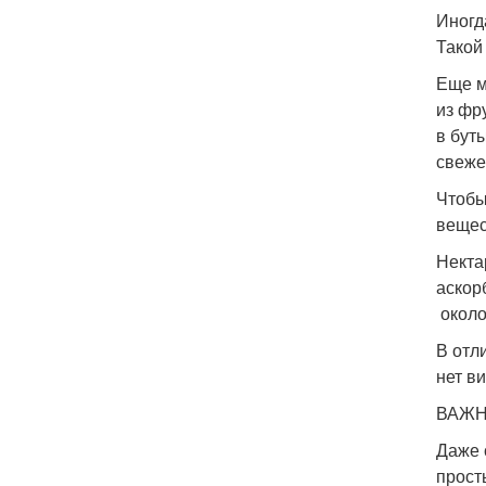
Иногд
Такой
Еще м
из фр
в бут
свеже
Чтобы
вещес
Некта
аскор
около
В отл
нет в
ВАЖН
Даже 
прост