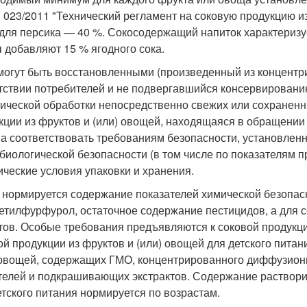
 023/2011 "Технический регламент на соковую продукцию из
 для персика — 40 %. Сокосодержащий напиток характериз
 добавляют 15 % ягодного сока.
могут быть восстановленными (произведенный из концентр
тствии потребителей и не подвергавшийся консервированию
ической обработки непосредственно свежих или сохраненн
кции из фруктов и (или) овощей, находящаяся в обращении
а соответствовать требованиям безопасности, установленн
биологической безопасности (в том числе по показателям
ические условия упаковки и хранения.
 нормируется содержание показателей химической безопасн
етилфурфурол, остаточное содержание пестицидов, а для 
тов. Особые требования предъявляются к соковой продукци
ой продукции из фруктов и (или) овощей для детского питан
 овощей, содержащих ГМО, концентрированного диффузионн
телей и подкрашивающих экстрактов. Содержание раствори
етского питания нормируется по возрастам.