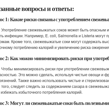
занные вопросы и ответы:
ос 1: Какие риски связаны с употреблением свежев
: Употребление свежевыжатых соков может быть опасным из
ь инфекции. Например, E. coli, Salmonella и Listeria могут 
омам. Кроме того, свежевыжатые соки могут содержать высо
очному потреблению калорий и увеличению риска ожирения
ос 2: Как можно минимизировать риски при употре
: Чтобы минимизировать риски при употреблении свежевыжа
асностью. Это можно сделать, используя чистые овощи и 
грязнений. Также важно использовать чистые и стерилизова
 того, следует следить за содержанием сахара в свежевыжа
 избежать избыточного потребления калорий.
ос 3: Могут ли свежевыжатые соки быть полезными 