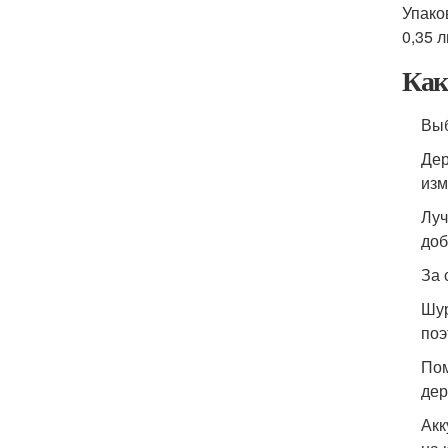
Упако
0,35 
Как
Выб
Дер
изм
Луч
доб
За 
Шур
поэ
Пом
дер
Акк