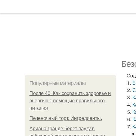
Без
Сод
Б
Популярные материалы
С
После 40: Как сохранить здоровье и
К
энергию с помощью правильного
К
питания
К
Печеночный торт. Ингредиенты.
К
К
Ариана гранде берет паузу в
публичной деятельности на фоне