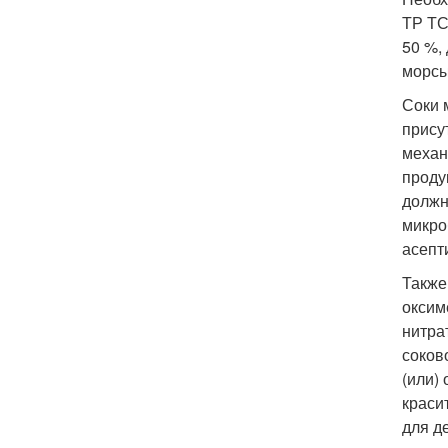
ТР ТС
50 %,
морсы
Соки 
прису
механ
проду
должн
микро
асепт
Также
оксим
нитра
соков
(или)
краси
для д