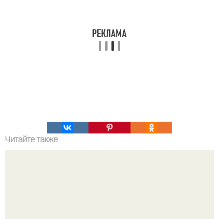
Читайте также