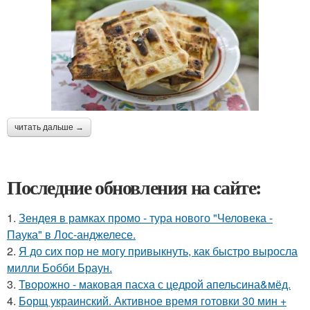
читать дальше →
Последние обновления на сайте:
1.
Зендея в рамках промо - тура нового "Человека -
Паука" в Лос-анджелесе.
2.
Я до сих пор не могу привыкнуть, как быстро выросла
милли Бобби Браун.
3.
Творожно - маковая пасха с цедрой апельсина&мёд.
4.
Борщ украинский. Активное время готовки 30 мин +