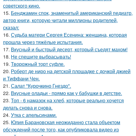
советского кино.
15.
Бенджамин спок, знаменитый американский педиатр,
автор книги, которую читали миллионы родителей,
сказал:
16.
Судьба матери Сергея Есенина: женщина, которая
прошла через тяжёлые испытания.
17.
Вкусный и быстрый десерт, который съедят махом!
18.
Не спешите выбрасывать!
19.
Творожный торт суфле.
20.
Роберт де ниро на детской площадке с дочкой джией
и Тиффани Чен.
21.
Салат "Курочкино Гнездо".
22.
Вкусные оладьи - прямо как у бабушки в детстве.
23.
Топ - 6 намазок на хлеб, которые реально хочется
делать снова и снова.
24.
Утка с апельсинами.
25.
Юлия Барановская неожиданно стала объектом
обсуждений после того, как опубликовала видео из