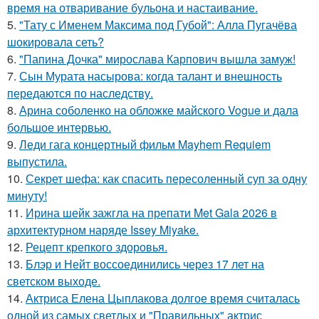
время на отваривание бульона и настаивание.
5.
"Тату с Именем Максима под Губой": Алла Пугачёва
шокировала сеть?
6.
"Папина Дочка" мирослава Карпович вышла замуж!
7.
Сын Мурата насырова: когда талант и внешность
передаются по наследству.
8.
Арина соболенко на обложке майского Vogue и дала
большое интервью.
9.
Леди гага концертный фильм Mayhem Requiem
выпустила.
10.
Секрет шефа: как спасить пересоленный суп за одну
минуту!
11.
Ирина шейк зажгла на препати Met Gala 2026 в
архитектурном наряде Issey Miyake.
12.
Рецепт крепкого здоровья.
13.
Блэр и Нейт воссоединились через 17 лет на
светском выходе.
14.
Актриса Елена Цыплакова долгое время считалась
одной из самых светлых и "Правильных" актрис