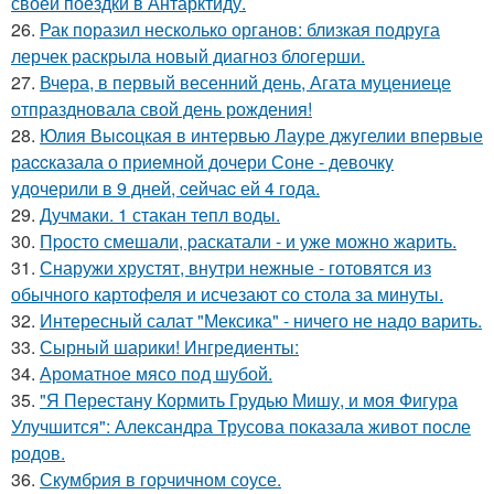
своей поездки в Антарктиду.
26.
Рак поразил несколько органов: близкая подруга
лерчек раскрыла новый диагноз блогерши.
27.
Вчера, в первый весенний день, Агата муцениеце
отпраздновала свой день рождения!
28.
Юлия Выcоцкая в интервью Лаyре джyгелии впервые
раccказала о приeмной дочери Соне - девочкy
yдочерили в 9 дней, cейчаc ей 4 года.
29.
Дучмаки. 1 стакан тепл воды.
30.
Пpосто смешали, pаскатали - и уже можно жарить.
31.
Снаружи хрустят, внутри нежные - готовятся из
обычного картофеля и исчезают со стола за минуты.
32.
Интересный салат "Мексика" - ничего не надо варить.
33.
Сырный шарики! Ингредиенты:
34.
Ароматное мясо под шубой.
35.
"Я Перестану Кормить Грудью Мишу, и моя Фигура
Улучшится": Александра Трусова показала живот после
родов.
36.
Скумбpия в гоpчичном соусе.