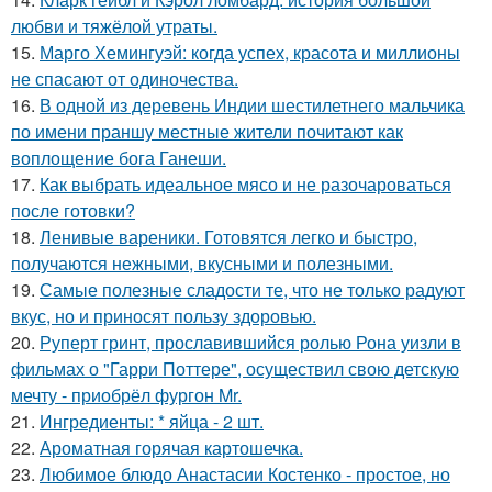
любви и тяжёлой утраты.
15.
Марго Хемингуэй: когда успех, красота и миллионы
не спасают от одиночества.
16.
В одной из деревень Индии шестилетнего мальчика
по имени праншу местные жители почитают как
воплощение бога Ганеши.
17.
Как выбрать идеальное мясо и не разочароваться
после готовки?
18.
Ленивые вареники. Готовятся легко и быстро,
получаются нежными, вкусными и полезными.
19.
Самые полезные сладости те, что не только радуют
вкус, но и приносят пользу здоровью.
20.
Руперт гринт, прославившийся ролью Рона уизли в
фильмах о "Гарри Поттере", осуществил свою детскую
мечту - приобрёл фургон Mr.
21.
Ингредиенты: * яйца - 2 шт.
22.
Ароматная горячая картошечка.
23.
Любимое блюдо Анастасии Костенко - простое, но