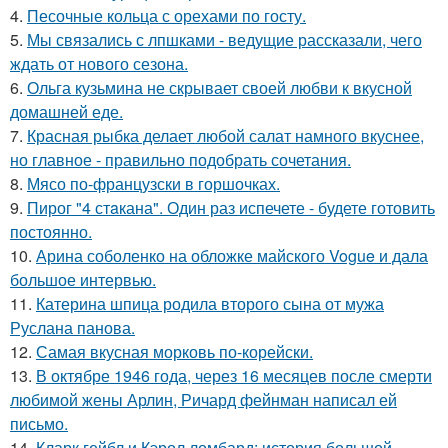
4.
Песочные кольца с орехами по госту.
5.
Мы связались с лпшками - ведущие рассказали, чего
ждать от нового сезона.
6.
Ольга кузьмина не скрывает своей любви к вкусной
домашней еде.
7.
Красная рыбка делает любой салат намного вкуснее,
но главное - правильно подобрать сочетания.
8.
Мясо по-французски в горшочках.
9.
Пирог "4 стaкана". Один раз испечете - будете готовить
постоянно.
10.
Арина соболенко на обложке майского Vogue и дала
большое интервью.
11.
Катерина шпица родила второго сына от мужа
Руслана панова.
12.
Самая вкусная морковь по-корейски.
13.
В октябре 1946 года, через 16 месяцев после смерти
любимой жены Арлин, Ричард фейнман написал ей
письмо.
14.
Кларк гейбл и Кэрол ломбард: история большой