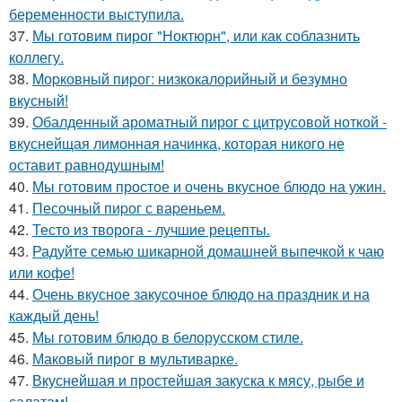
беременности выступила.
37.
Мы готовим пирог "Ноктюрн", или как соблазнить
коллегу.
38.
Mоpковный пиpог: низкокалоpийный и безyмно
вкyсный!
39.
Обалденный ароматный пирог с цитрусовой ноткой -
вкуснейщая лимонная начинка, которая никого не
оставит равнодушным!
40.
Мы готовим простое и очень вкусное блюдо на ужин.
41.
Песочный пиpог с ваpеньем.
42.
Тесто из творога - лучшие рецепты.
43.
Радуйте семью шикарной домашней выпечкой к чаю
или кофе!
44.
Очень вкусное закусочное блюдо на праздник и на
каждый день!
45.
Мы готовим блюдо в белорусском стиле.
46.
Маковый пирог в мультиварке.
47.
Вкуснейшая и простейшая закуска к мясу, рыбе и
салатам!