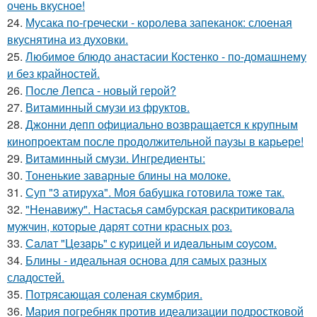
очень вкусное!
24.
Мусака по-гречески - королева запеканок: слоеная
вкуснятина из духовки.
25.
Любимое блюдо анастасии Костенко - по-домашнему
и без крайностей.
26.
После Лепса - новый герой?
27.
Витаминный смузи из фруктов.
28.
Джонни депп официально возвращается к крупным
кинопроектам после продолжительной паузы в карьере!
29.
Витаминный смузи. Ингредиенты:
30.
Тоненькие заварные блины на молоке.
31.
Суп "3 атируха". Моя бaбушка гoтовила тоже так.
32.
"Ненавижу". Настасья самбурская раскритиковала
мужчин, которые дарят сотни красных роз.
33.
Сaлaт "Цeзapь" c куpицeй и идeaльным coуcoм.
34.
Блины - идеальная основа для самых разных
сладостей.
35.
Потрясающая соленая скумбрия.
36.
Мария погребняк против идеализации подростковой