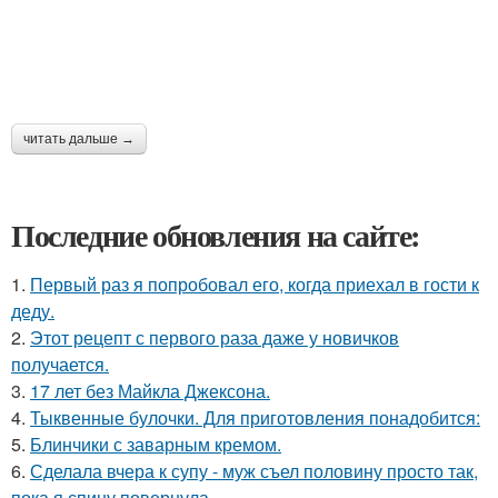
читать дальше →
Последние обновления на сайте:
1.
Первый раз я попробовал его, когда приехал в гости к
деду.
2.
Этот рецепт с первого раза даже у новичков
получается.
3.
17 лет без Майкла Джексона.
4.
Тыквенные булочки. Для приготовления понадобится:
5.
Блинчики с заварным кремом.
6.
Сделала вчера к супу - муж съел половину просто так,
пока я спину повернула.