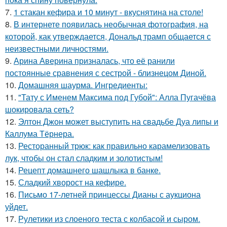
7.
1 стакан кефира и 10 минут - вкуснятина на столе!
8.
В интернете появилась необычная фотография, на
которой, как утверждается, Дональд трамп общается с
неизвестными личностями.
9.
Арина Аверина призналась, что её ранили
постоянные сравнения с сестрой - близнецом Диной.
10.
Домашняя шаурма. Ингредиенты:
11.
"Тату с Именем Максима под Губой": Алла Пугачёва
шокировала сеть?
12.
Элтон Джон может выступить на свадьбе Дуа липы и
Каллума Тёрнера.
13.
Ресторанный трюк: как правильно карамелизовать
лук, чтобы он стал сладким и золотистым!
14.
Рецепт домашнего шашлыка в банке.
15.
Сладкий хворост на кефире.
16.
Письмо 17-летней принцессы Дианы с аукциона
уйдет.
17.
Рулетики из слоеного теста с колбасой и сыром.