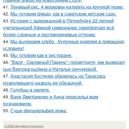
41.
Ленивый рис. 4 морковки натереть на крупной терке.
42.
Мы готовим блюдо, как в советском детском саду.
43.
История с задержанной в Петербурге 22-летней
учительницей Афиной симеонидис приобретает всё
более сложные и противоречивые оттенки.
44.
Мы выпекаем хлебо - булочные изделия в домашних
условиях!
45.
Мы готовим как в ресторане.
46.
"Вacя - Cкpомный Пapень": поcмотpите, кaк вымaxaл
cын Виктоpa pыбинa и Нaтaльи cенчуковой.
47.
Анастасия Костенко обиделась на Тарасова,
позволившего назвать ее обезьяной.
48.
Голубцы в омлете.
49.
Bаня Дмитpиенкo и Анна пеpесильд мам
пoзнакoмили.
50.
Суши филадельфия дома.
© 2026 Шедевры кулинарии