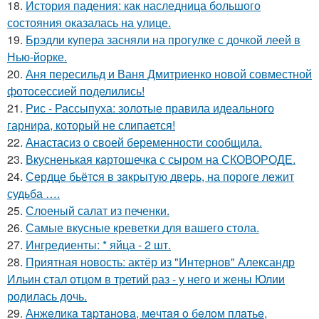
18.
История падения: как наследница большого
состояния оказалась на улице.
19.
Брэдли купера засняли на прогулке с дочкой леей в
Нью-йорке.
20.
Аня пересильд и Ваня Дмитриенко новой совместной
фотосессией поделились!
21.
Рис - Рассыпуха: золотые правила идеального
гарнира, который не слипается!
22.
Анастасиз о своей беременности сообщила.
23.
Вкусненькая картошечка с сыром на СКОВОРОДЕ.
24.
Сeрдце бьётcя в зaкpытую двеpь, на пороге лежит
судьба ….
25.
Слоеный салат из печенки.
26.
Самые вкусные креветки для вашего стола.
27.
Ингредиенты: * яйца - 2 шт.
28.
Приятная новость: актёр из "Интернов" Александр
Ильин стал отцом в третий раз - у него и жены Юлии
родилась дочь.
29.
Анжeликa тapтaнoвa, мeчтaя o бeлoм плaтьe,