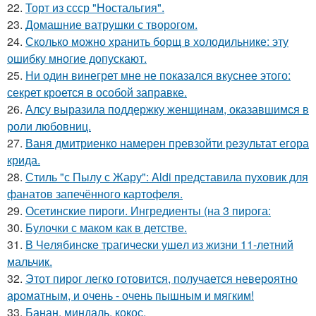
22.
Торт из ссср "Ностальгия".
23.
Домашние ватрушки с творогом.
24.
Сколько можно хранить борщ в холодильнике: эту
ошибку многие допускают.
25.
Ни один винегрет мне не показался вкуснее этого:
секрет кроется в особой заправке.
26.
Алсу выразила поддержку женщинам, оказавшимся в
роли любовниц.
27.
Ваня дмитриенко намерен превзойти результат егора
крида.
28.
Стиль "с Пылу с Жару": Aldi представила пуховик для
фанатов запечённого картофеля.
29.
Осетинские пироги. Ингредиенты (на 3 пирога:
30.
Булочки с маком как в детстве.
31.
В Чeлябинcкe тpагичecки ушeл из жизни 11-лeтний
мальчик.
32.
Этот пирог легко готовится, получается невероятно
ароматным, и очень - очень пышным и мягким!
33.
Банан, миндаль, кокос.