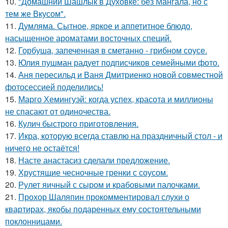
10.
"Домашний Шашлык в Духовке: без Мангала, но с
тем же Вкусом".
11.
Думляма. Сытное, яркое и аппетитное блюдо,
насыщенное ароматами восточных специй.
12.
Горбуша, запеченная в сметанно - грибном соусе.
13.
Юлия пушман радует подписчиков семейными фото.
14.
Аня пересильд и Ваня Дмитриенко новой совместной
фотосессией поделились!
15.
Марго Хемингуэй: когда успех, красота и миллионы
не спасают от одиночества.
16.
Кулич быстрого приготовления.
17.
Икра, которую всегда ставлю на праздничный стол - и
ничего не остаётся!
18.
Насте анастасиз сделали предложение.
19.
Хрустящие чесночные гренки с соусом.
20.
Рулет яичный с сыром и крабовыми палочками.
21.
Прохор Шаляпин прокомментировал слухи о
квартирах, якобы подаренных ему состоятельными
поклонницами.