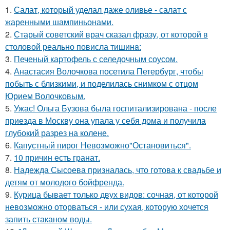
1.
Салат, который уделал даже оливье - салат с
жаренными шампиньонами.
2.
Старый советский врач сказал фразу, от которой в
столовой реально повисла тишинa:
3.
Печеный картофель с селедочным соусом.
4.
Анастасия Волочкова посетила Петербург, чтобы
побыть с близкими, и поделилась снимком с отцом
Юрием Волочковым.
5.
Ужас! Ольга Бузова была госпитализирована - после
приезда в Москву она упала у себя дома и получила
глубокий разрез на колене.
6.
Капустный пирог Невозможно"Остановиться".
7.
10 причин есть гранат.
8.
Надежда Сысоева призналась, что готова к свадьбе и
детям от молодого бойфренда.
9.
Курица бывает только двух видов: сочная, от которой
невозможно оторваться - или сухая, которую хочется
запить стаканом воды.